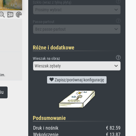
Szkło (wraz z tylną płytą)
Prosimy wybrać
Passe-partout
Bez passe-partout
Różne i dodatkowe
Wieszak na obraz
Wieszak zębaty
kim.
Zapisz/porównaj konfigurację
iu
Podsumowanie
Druk i nośnik
€ 82.59
Wykończenie
€ 13.87