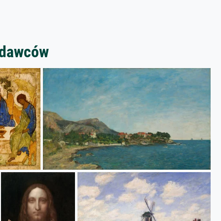
zedawców