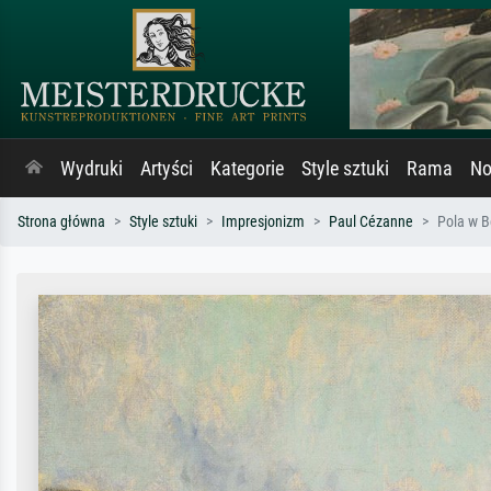
Wydruki
Artyści
Kategorie
Style sztuki
Rama
No
Strona główna
Style sztuki
Impresjonizm
Paul Cézanne
Pola w B