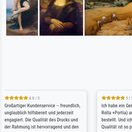
5 / 5
Rundum positive Erfahrung. Die
The team a
Ausführung des Auftrags hat eine Weile
meet its c
gedauert, die angekündigte Lieferzeit
expert adv
wurde aber letztlich sogar etwas
results for