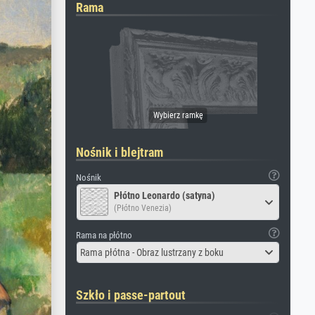
Rama
Nośnik i blejtram
Nośnik
Płótno Leonardo (satyna)
(Płótno Venezia)
Rama na płótno
Rama płótna - Obraz lustrzany z boku
Szkło i passe-partout