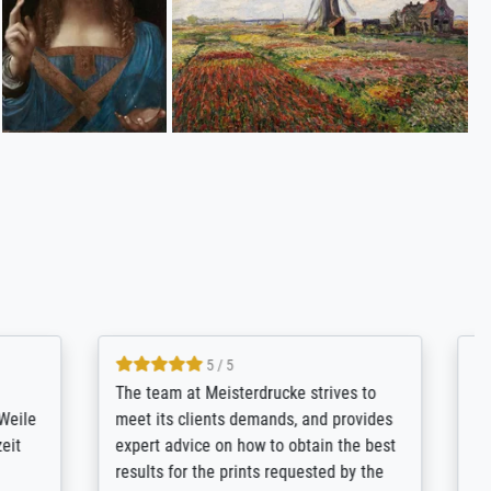
4.8 / 5
tomer
Qualité absolument irréprochable.
inting is
Extraordinaire diversité des thèmes
inguish
abordés et personnalisation des
 my go-to
demandes (recadrage, réajustement des