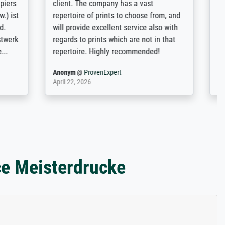
m now on -
couleurs). Relation clientèle parfaite.
xcellent -
Transport, réception sans aucun
 the work
problème. Merci à toute l'équipe ! Hervé
port
Anonym
@
ProvenExpert
March 31, 2025
ce Meisterdrucke