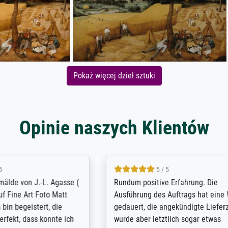
Pokaż więcej dzieł sztuki
Opinie naszych Klientów
5 / 5
5 / 5
t Meisterdrucke strives to
Outstanding quality and cus
lients demands, and provides
support. - the quality of the pr
ice on how to obtain the best
excellent and difficult to dist
 the prints requested by the
from the real thing; it will be