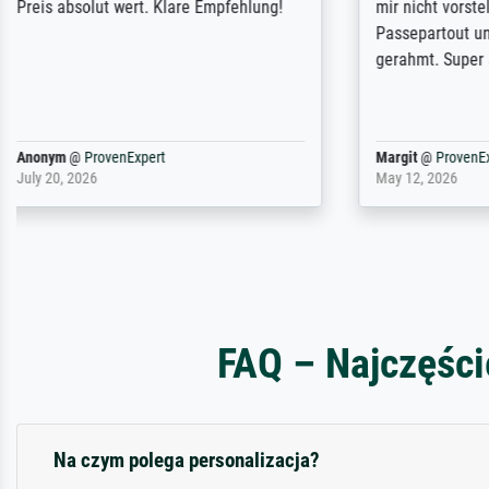
unterschritten. Die Qualität des Papiers
client. Th
und des Drucks (Farben, Details usw.) ist
repertoire 
nicht nur gut, sondern hervorragend.
will provid
Selbst ein Druck ist damit ein Kunstwerk
regards to 
im eigenen Sinne. Definitiv den Pre...
repertoire
Dr.
@
ProvenExpert
Anonym
@
P
February 3, 2026
April 22, 202
FAQ – Najczęści
Na czym polega personalizacja?