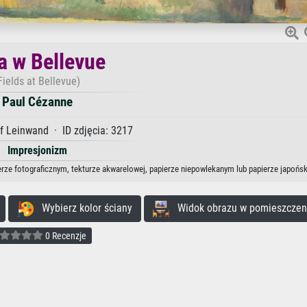
a w Bellevue
Fields at Bellevue)
Paul Cézanne
f Leinwand · ID zdjęcia: 3217
Impresjonizm
ierze fotograficznym, tekturze akwarelowej, papierze niepowlekanym lub papierze japońs
Wybierz kolor ściany
Widok obrazu w pomieszczen
0 Recenzje