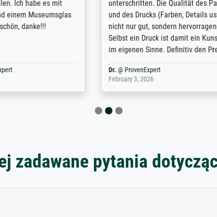
e company has a vast
for high-quality art prints fro
of prints to choose from, and
the quality of the framing is e
e excellent service also with
the customisation options for
prints which are not in that
are broad - the customer sup
. Highly recommended!
colleagues are truly super...
rovenExpert
Anonym
@
ProvenExpert
6
January 12, 2026
ej zadawane pytania dotyczą