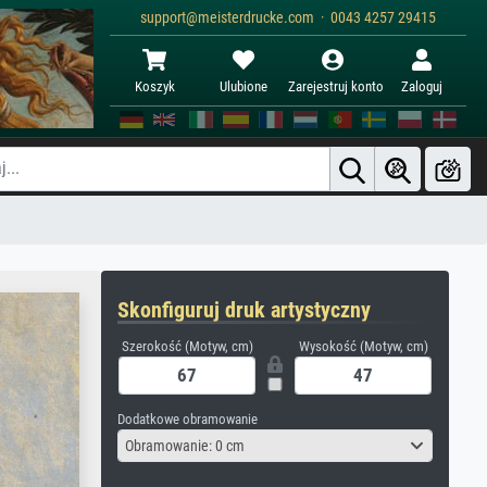
support@meisterdrucke.com · 0043 4257 29415
Koszyk
Ulubione
Zarejestruj konto
Zaloguj
Skonfiguruj druk artystyczny
Szerokość (Motyw, cm)
Wysokość (Motyw, cm)
Dodatkowe obramowanie
Obramowanie: 0 cm