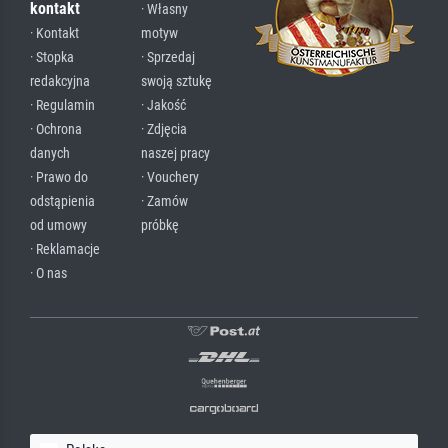
kontakt
· Własny
· Kontakt
motyw
· Stopka
· Sprzedaj
redakcyjna
swoją sztukę
· Regulamin
· Jakość
· Ochrona
· Zdjęcia
danych
naszej pracy
· Prawo do
· Vouchery
odstąpienia
· Zamów
od umowy
próbkę
· Reklamacje
· O nas