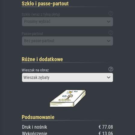
Szkło i passe-partout
Szkło (wraz z tylną płytą)
Prosimy wybrać
Passe-partout
Bez passe-partout
Różne i dodatkowe
Wieszak na obraz
Wieszak zębaty
Podsumowanie
Druk i nośnik
€ 77.08
Wykończenie
€ 13.06