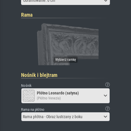
Obramowanie: 0 cm
Rama
Nośnik i blejtram
Nośnik
Płótno Leonardo (satyna)
(Płótno Venezia)
Rama na płótno
Rama płótna - Obraz lustrzany z boku