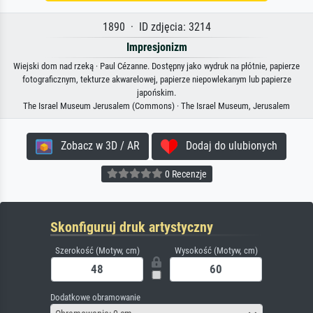
1890 · ID zdjęcia: 3214
Impresjonizm
Wiejski dom nad rzeką · Paul Cézanne. Dostępny jako wydruk na płótnie, papierze
fotograficznym, tekturze akwarelowej, papierze niepowlekanym lub papierze
japońskim.
The Israel Museum Jerusalem (Commons) · The Israel Museum, Jerusalem
Zobacz w 3D / AR
Dodaj do ulubionych
0 Recenzje
Skonfiguruj druk artystyczny
Szerokość (Motyw, cm)
Wysokość (Motyw, cm)
Dodatkowe obramowanie