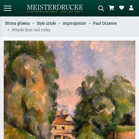
Strona główna
Style sztuki
Impresjonizm
Paul Cézanne
Wiejski dom nad rzeką
Wyszukiwanie standardowe
Wyszukiwanie obrazów AI
Szukaj wg artysty, tytułu lub stylu – np.
Opisz scenę – np. zielona łąka,
Monet, Gwiaździsta noc,
abstrakcja z czerwienią, ciemny olej,
impresjonizm, fala Hokusaia, akt.
stojący akt obok drzewa.