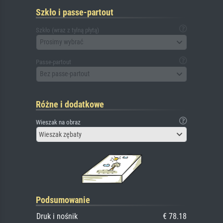
Szkło i passe-partout
Szkło (wraz z tylną płytą)
Prosimy wybrać
Passe-partout
Bez passe-partout
Różne i dodatkowe
Wieszak na obraz
Wieszak zębaty
Podsumowanie
Druk i nośnik
€ 78.18