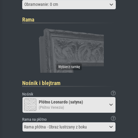
Obramowanie: 0 cm
Rama
Nośnik i blejtram
Nośnik
Płótno Leonardo (satyna)
(Płótno Venezia)
Rama na płótno
Rama płótna - Obraz lustrzany z boku