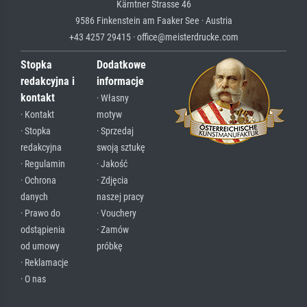
Kärntner Strasse 46
9586 Finkenstein am Faaker See · Austria
+43 4257 29415 · office@meisterdrucke.com
Stopka
Dodatkowe
redakcyjna i
informacje
kontakt
· Własny
· Kontakt
motyw
· Stopka
· Sprzedaj
redakcyjna
swoją sztukę
· Regulamin
· Jakość
· Ochrona
· Zdjęcia
danych
naszej pracy
· Prawo do
· Vouchery
odstąpienia
· Zamów
od umowy
próbkę
· Reklamacje
· O nas