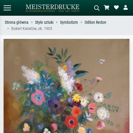
Strona główna
Style sztuki
Symbolizm
Odilon Redon
Bukiet Kwiatów, ok. 1905
Wyszukiwanie standardowe
Wyszukiwanie obrazów AI
Szukaj wg artysty, tytułu lub stylu – np.
Opisz scenę – np. zielona łąka,
Monet, Gwiaździsta noc,
abstrakcja z czerwienią, ciemny olej,
impresjonizm, fala Hokusaia, akt.
stojący akt obok drzewa.