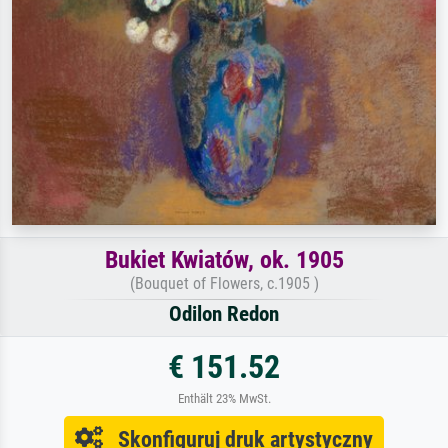
Bukiet Kwiatów, ok. 1905
(Bouquet of Flowers, c.1905 )
Odilon Redon
€ 151.52
Enthält 23% MwSt.
Skonfiguruj druk artystyczny