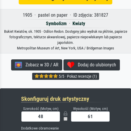
1905 · pastel on paper · ID zdjęcia: 381827
Symbolizm
·
Kwiaty
Bukiet Kwiatów, ok. 1905 · Odilon Redon. Dostępny jako wydruk na płótnie, papierze
fotograficznym, tekturze akwarelowej, papierze niepowlekanym lub papierze
japońskim.
Metropolitan Museum of Art, New York, USA / Bridgeman Images
Zobacz w 3D / AR
Dodaj do ulubionych
5/5 · Pokaż recenzje (1)
Skonfiguruj druk artystyczny
Szerokość (Motyw, cm)
Wysokość (Motyw, cm)
Dodatkowe obramowanie