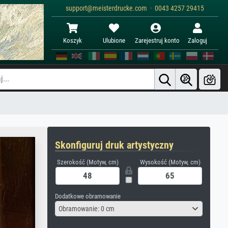
support@meisterdrucke.com · 0043 4257 29415
Koszyk
Ulubione
Zarejestruj konto
Zaloguj
Skonfiguruj druk artystyczny
Szerokość (Motyw, cm)
Wysokość (Motyw, cm)
Dodatkowe obramowanie
Obramowanie: 0 cm