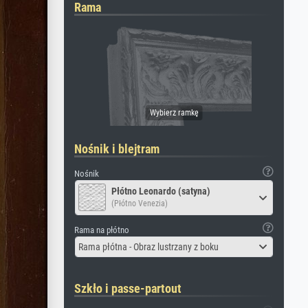
Rama
Nośnik i blejtram
Nośnik
Płótno Leonardo (satyna)
(Płótno Venezia)
Rama na płótno
Rama płótna - Obraz lustrzany z boku
Szkło i passe-partout