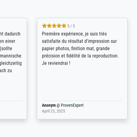
4.8 / 5
kann sich
Qualité absolument irréprochable.
.B.:
Extraordinaire diversité des thèmes
keit,
abordés et personnalisation des
freundliche
demandes (recadrage, réajustement des
ild (ein
couleurs). Relation clientèle parfaite.
rpackt -
Transport, réception sans aucun
stikdeckeln
problème. Merci à toute l'équipe ! Hervé
in den
 der P...
Anonym
@
ProvenExpert
March 31, 2025