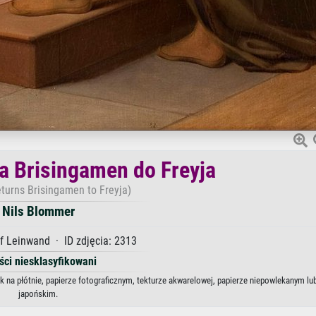
a Brisingamen do Freyja
eturns Brisingamen to Freyja)
Nils Blommer
f Leinwand · ID zdjęcia: 2313
ści niesklasyfikowani
 na płótnie, papierze fotograficznym, tekturze akwarelowej, papierze niepowlekanym lu
japońskim.