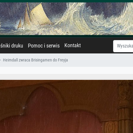
Kontakt
śniki druku
Pomoc i serwis
Heimdall zwraca Brisingamen do Freyja