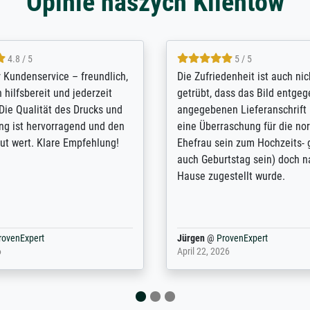
Opinie naszych Klientów
5 / 5
4.8 / 5
innerungsbuch mit der
Hervorragende Qualität. Man 
eines Großvaters aus dem 1.
vieles anpassen lassen, wie z
enötigte ich ein
Randentfernung, Farbe, Hellig
lles Bild. Das habe ich bei
Kontrast und Weiteres. Sehr 
nden. Bei der Auswahl der
Kontaktperson per Mail. Das B
-Qualität wurde ich sehr gut
Kunstdruck) wurde sehr gut ve
 beraten. Der Versand mit
sehr starke Papprolle mit Pla
ppe war perfekt. Ich bin sehr
und innen mit Papierknüllern 
und empfehle Sie gerne
Zwischenräumen gefüllt. Einzig
en ...
ovenExpert
Anonym
@
ProvenExpert
 2026
August 12, 2025