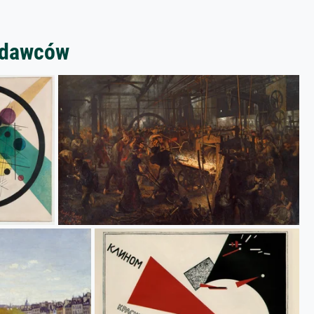
zedawców