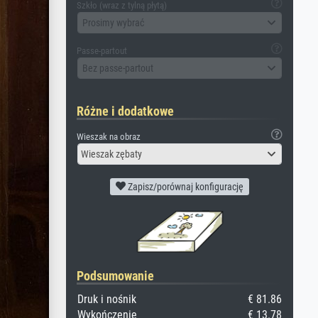
Szkło (wraz z tylną płytą)
Prosimy wybrać
Passe-partout
Bez passe-partout
Różne i dodatkowe
Wieszak na obraz
Wieszak zębaty
Zapisz/porównaj konfigurację
Podsumowanie
Druk i nośnik
€ 81.86
Wykończenie
€ 13.78