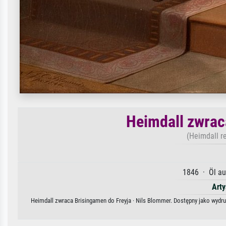
Heimdall zwrac
(Heimdall r
1846 · Öl au
Arty
Heimdall zwraca Brisingamen do Freyja · Nils Blommer. Dostępny jako wydruk