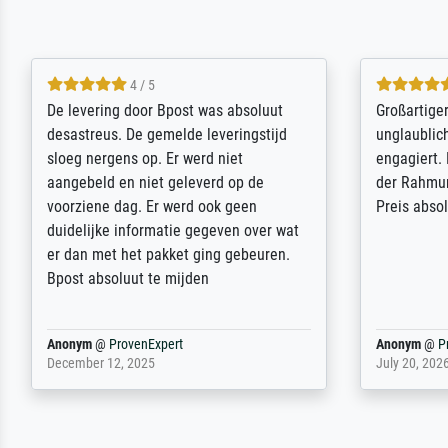
5 / 5
Sehr gute Qualität des Leinwanddrucks
Für ein Er
und des Rahmens! Unser Bild wurde
Feldpost m
sehr sorgfältig und sicher verpackt, so
Weltkrieg b
dass es unbeschadet bei uns ankam. Es
ausdrucksvo
wird nicht unser letzter Meisterdruck
Ihnen gefu
sein. Vielen Dank!
Fotopapier
am Telefon
stabiler Pa
zufrieden 
weiter. Viel
Reinhold,
@
ProvenExpert
Margot
@
Pr
April 22, 2026
February 20,