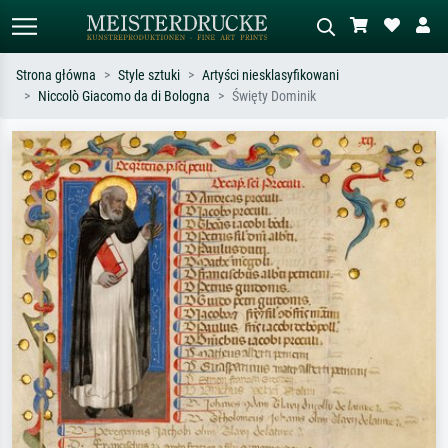
Strona główna
Style sztuki
Artyści niesklasyfikowani
Niccolò Giacomo da di Bologna
Święty Dominik
Wyszukiwanie standardowe
Wyszukiwanie obrazów AI
Szukaj wg artysty, tytułu lub stylu – np.
Opisz scenę – np. zielona łąka,
Monet, Gwiaździsta noc,
abstrakcja z czerwienią, ciemny olej,
impresjonizm, fala Hokusaia, akt.
stojący akt obok drzewa.