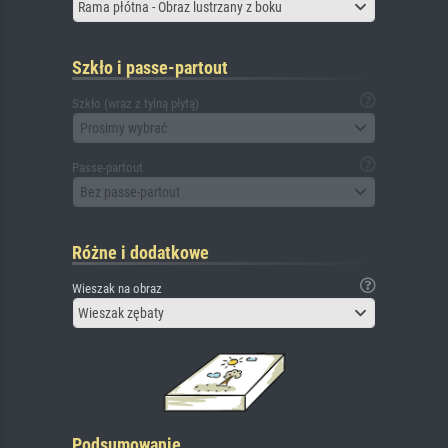
Rama płótna - Obraz lustrzany z boku
Szkło i passe-partout
Szkło (wraz z tylną płytą)
Prosimy wybrać
Passe-partout
Bez passe-partout
Różne i dodatkowe
Wieszak na obraz
Wieszak zębaty
Podsumowanie