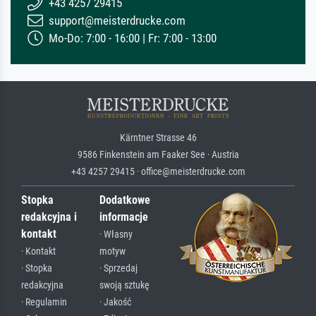
+43 4257 29415
support@meisterdrucke.com
Mo-Do: 7:00 - 16:00 | Fr: 7:00 - 13:00
Kärntner Strasse 46
9586 Finkenstein am Faaker See · Austria
+43 4257 29415 · office@meisterdrucke.com
Stopka
Dodatkowe
redakcyjna i
informacje
kontakt
· Własny
· Kontakt
motyw
· Stopka
· Sprzedaj
redakcyjna
swoją sztukę
· Regulamin
· Jakość