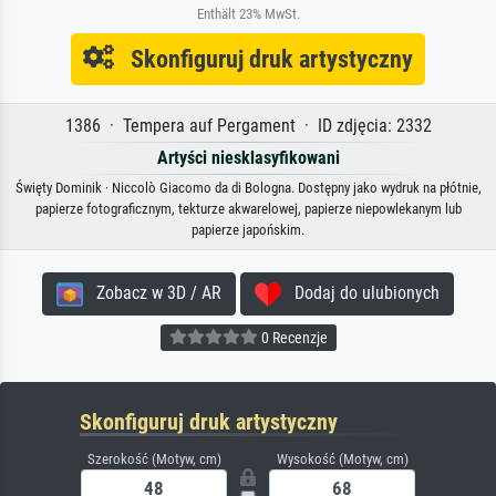
Enthält 23% MwSt.
Skonfiguruj druk artystyczny
1386 · Tempera auf Pergament · ID zdjęcia: 2332
Artyści niesklasyfikowani
Święty Dominik · Niccolò Giacomo da di Bologna. Dostępny jako wydruk na płótnie,
papierze fotograficznym, tekturze akwarelowej, papierze niepowlekanym lub
papierze japońskim.
Zobacz w 3D / AR
Dodaj do ulubionych
0 Recenzje
Skonfiguruj druk artystyczny
Szerokość (Motyw, cm)
Wysokość (Motyw, cm)