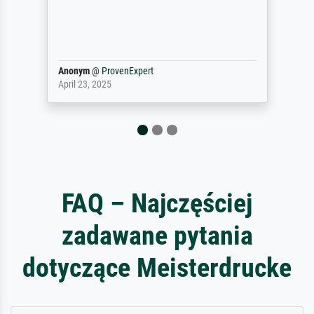
werken van andere wat het onoverzichtelijk
maakt (bvb zoek Ros = ook Rops, Rose etc).
Waarom duidt u ...
philip
@
ProvenExpert
September 23, 2025
FAQ – Najczęściej
zadawane pytania
dotyczące Meisterdrucke