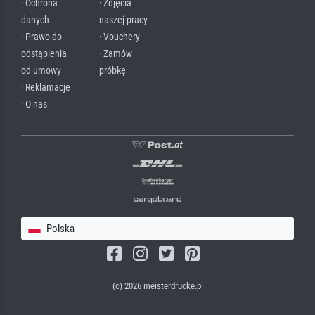
· Ochrona
· Zdjęcia
danych
naszej pracy
· Prawo do
· Vouchery
odstąpienia
· Zamów
od umowy
próbkę
· Reklamacje
· O nas
Polska
(c) 2026 meisterdrucke.pl