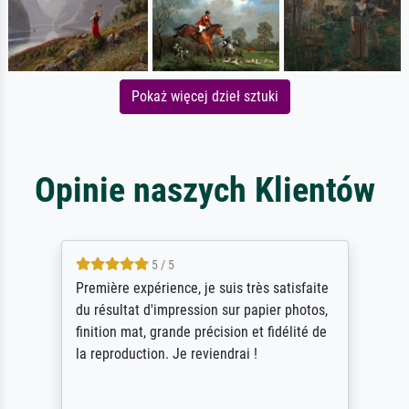
Pokaż więcej dzieł sztuki
Opinie naszych Klientów
4.5 / 5
ik beoordeel Meisterdrucke zeer positief.
Door de 69505 beschikbare kunstenaars
scrollen is echter onbegonnen werk (na
stoppen begint het weer van voor af aan).
Als er naar een bepaalde kunstenaar
gevraagd wordt krijg je ook een aantal