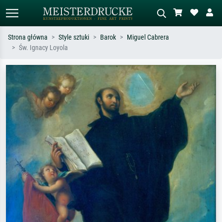
Strona główna
Style sztuki
Barok
Miguel Cabrera
Św. Ignacy Loyola
Wyszukiwanie standardowe
Wyszukiwanie obrazów AI
Szukaj wg artysty, tytułu lub stylu – np.
Opisz scenę – np. zielona łąka,
Monet, Gwiaździsta noc,
abstrakcja z czerwienią, ciemny olej,
impresjonizm, fala Hokusaia, akt.
stojący akt obok drzewa.