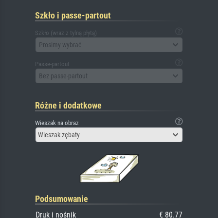
Szkło i passe-partout
Szkło (wraz z tylną płytą)
Prosimy wybrać
Passe-partout
Bez passe-partout
Różne i dodatkowe
Wieszak na obraz
Wieszak zębaty
Podsumowanie
Druk i nośnik
€ 80.77