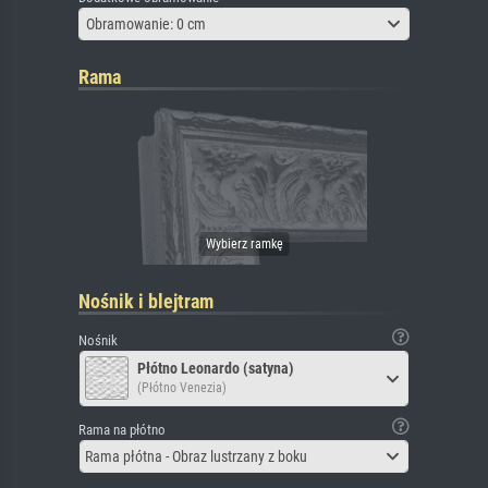
Obramowanie: 0 cm
Rama
Nośnik i blejtram
Nośnik
Płótno Leonardo (satyna)
(Płótno Venezia)
Rama na płótno
Rama płótna - Obraz lustrzany z boku