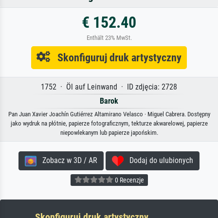
€ 152.40
Enthält 23% MwSt.
Skonfiguruj druk artystyczny
1752 · Öl auf Leinwand · ID zdjęcia: 2728
Barok
Pan Juan Xavier Joachín Gutiérrez Altamirano Velasco · Miguel Cabrera. Dostępny
jako wydruk na płótnie, papierze fotograficznym, tekturze akwarelowej, papierze
niepowlekanym lub papierze japońskim.
Zobacz w 3D / AR
Dodaj do ulubionych
0 Recenzje
Skonfiguruj druk artystyczny