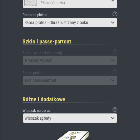
(Płótno Venezia)
Rama na płótno
Rama płótna - Obraz lustrzany z boku
Szkło i passe-partout
Szkło (wraz z tylną płytą)
Prosimy wybrać
Passe-partout
Bez passe-partout
Różne i dodatkowe
Wieszak na obraz
Wieszak zębaty