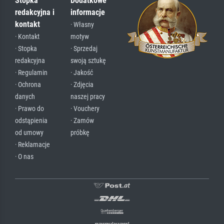
Stopka
Dodatkowe
redakcyjna i
informacje
kontakt
· Własny
· Kontakt
motyw
· Stopka
· Sprzedaj
redakcyjna
swoją sztukę
· Regulamin
· Jakość
· Ochrona
· Zdjęcia
danych
naszej pracy
· Prawo do
· Vouchery
odstąpienia
· Zamów
od umowy
próbkę
· Reklamacje
· O nas