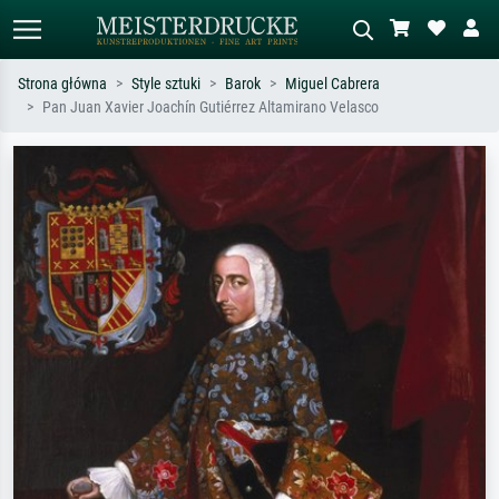
Strona główna
Style sztuki
Barok
Miguel Cabrera
Pan Juan Xavier Joachín Gutiérrez Altamirano Velasco
Wyszukiwanie standardowe
Wyszukiwanie obrazów AI
Szukaj wg artysty, tytułu lub stylu – np.
Opisz scenę – np. zielona łąka,
Monet, Gwiaździsta noc,
abstrakcja z czerwienią, ciemny olej,
impresjonizm, fala Hokusaia, akt.
stojący akt obok drzewa.