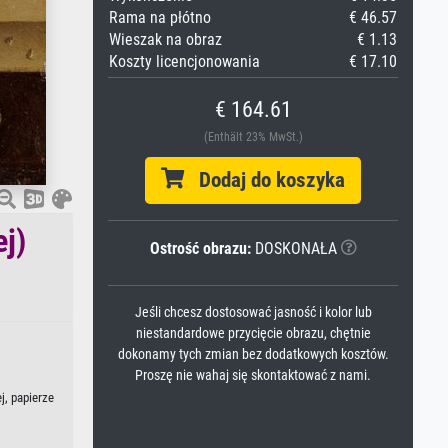
Rama na płótno
€ 46.57
Wieszak na obraz
€ 1.13
Koszty licencjonowania
€ 17.10
€ 164.61
(Enthält 23% MwSt.)
Dodaj do koszyka
j)
Ostrość obrazu:
DOSKONAŁA
Jeśli chcesz dostosować jasność i kolor lub
niestandardowe przycięcie obrazu, chętnie
dokonamy tych zmian bez dodatkowych kosztów.
Proszę nie wahaj się skontaktować z nami.
j, papierze