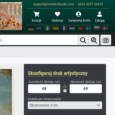
support@meisterdrucke.com · 0043 4257 29415
Koszyk
Ulubione
Zarejestruj konto
Zaloguj
Skonfiguruj druk artystyczny
Szerokość (Motyw, cm)
Wysokość (Motyw, cm)
Dodatkowe obramowanie
Obramowanie: 0 cm