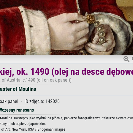
iej, ok. 1490 (olej na desce dębowe
 of Austria, c.1490 (oil on oak panel))
aster of Moulins
 oak panel · ID zdjęcia: 142026
Wczesny renesans
f Moulins. Dostępny jako wydruk na płótnie, papierze fotograficznym, tekturze akwarelowe
kanym lub papierze japońskim.
of Art, New York, USA / Bridgeman Images