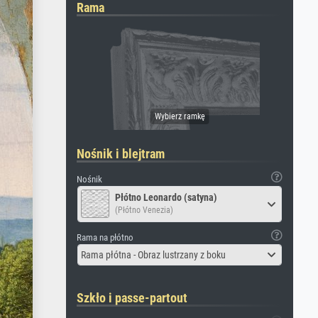
Rama
Nośnik i blejtram
Nośnik
Płótno Leonardo (satyna)
(Płótno Venezia)
Rama na płótno
Rama płótna - Obraz lustrzany z boku
Szkło i passe-partout