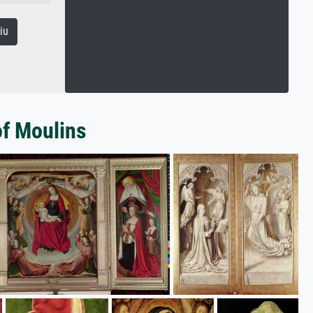
iu
of Moulins