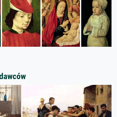
zedawców