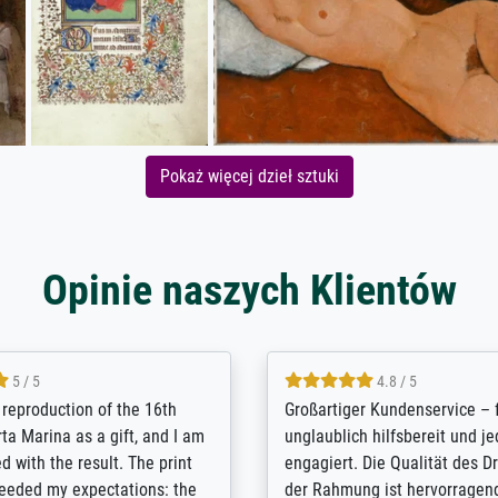
Pokaż więcej dzieł sztuki
Opinie naszych Klientów
5 / 5
5 / 5
t Meisterdrucke strives to
Outstanding quality and cus
lients demands, and provides
support. - the quality of the pr
ice on how to obtain the best
excellent and difficult to dist
 the prints requested by the
from the real thing; it will be