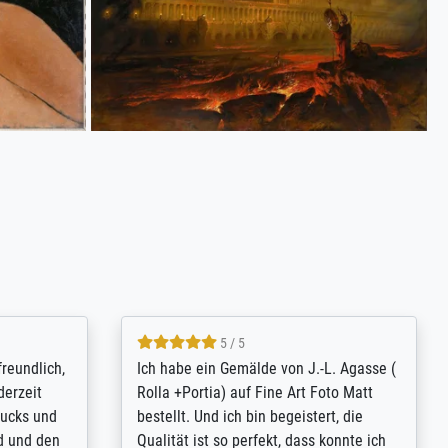
4.8 / 5
tomer
Qualité absolument irréprochable.
inting is
Extraordinaire diversité des thèmes
inguish
abordés et personnalisation des
 my go-to
demandes (recadrage, réajustement des