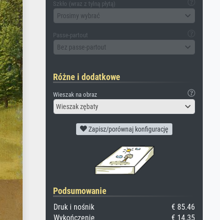
Szkło (wraz z tylną płytą)
Prosimy wybrać
Passe-partout
Bez passe-partout
Różne i dodatkowe
Wieszak na obraz
Wieszak zębaty
Zapisz/porównaj konfigurację
Podsumowanie
Druk i nośnik
€ 85.46
Wykończenie
€ 14.35