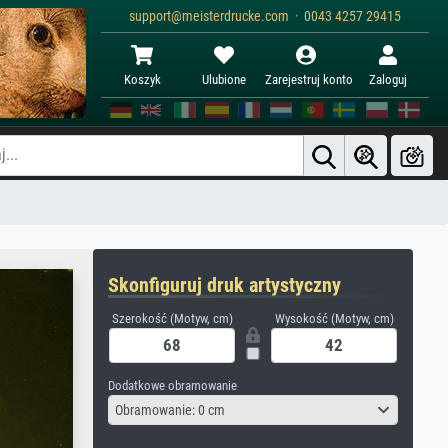
support@meisterdrucke.com · 0043 4257 29415
Koszyk
Ulubione
Zarejestruj konto
Zaloguj
Skonfiguruj druk artystyczny
Szerokość (Motyw, cm)
Wysokość (Motyw, cm)
Dodatkowe obramowanie
Obramowanie: 0 cm