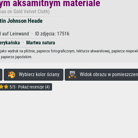
tym aksamitnym materiale
ias on Gold Velvet Cloth)
tin Johnson Heade
 auf Leinwand · ID zdjęcia: 17516
erykańska
·
Martwa natura
ako wydruk na płótnie, papierze fotograficznym, tekturze akwarelowej, papierze niepow
papierze japońskim.
Wybierz kolor ściany
Widok obrazu w pomieszczen
5/5 · Pokaż recenzje (4)