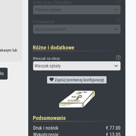
Szkło (wraz z tylną płytą)
Prosimy wybrać
Passe-partout
Bez passe-partout
Różne i dodatkowe
lekanym lub
Wieszak na obraz
Wieszak zębaty
iu
Zapisz/porównaj konfigurację
Podsumowanie
Druk i nośnik
€ 77.00
Wykończenie
€ 13.05