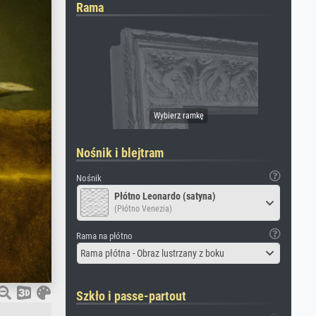
Rama
Nośnik i blejtram
Nośnik
Płótno Leonardo (satyna)
(Płótno Venezia)
Rama na płótno
Rama płótna - Obraz lustrzany z boku
Szkło i passe-partout