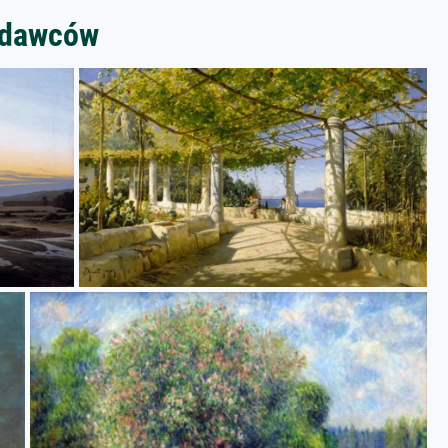
zedawców