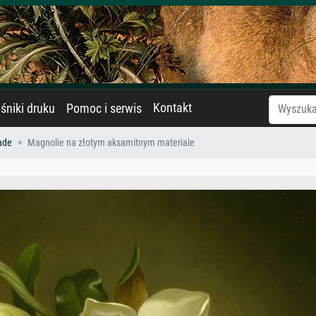
Kontakt
śniki druku
Pomoc i serwis
ade
Magnolie na złotym aksamitnym materiale