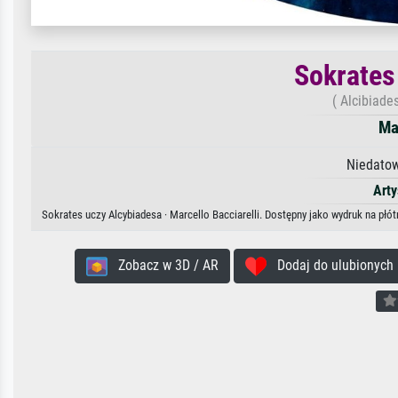
Sokrates
( Alcibiade
Ma
Niedatow
Arty
Sokrates uczy Alcybiadesa · Marcello Bacciarelli. Dostępny jako wydruk na płó
Zobacz w 3D / AR
Dodaj do ulubionych