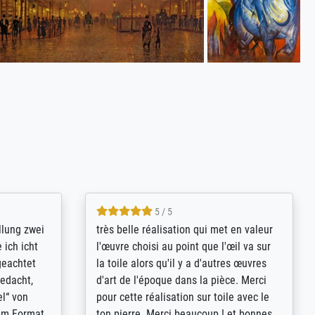
5 / 5
rives to
eine große Auswahl an Bildern und
d provides
deren Reproduktionsmöglichkeiten;
n the best
wurde sehr gut durch die einzelnen
ed by the
Bestellkriterien geführt, verständliche
st
Erklärungen, z.B. mit Bilddarstellungen,
 from, and
werde auf jeden Fall meine guten