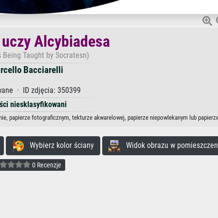
 uczy Alcybiadesa
s Being Taught by Socratesn)
rcello Bacciarelli
ane · ID zdjęcia: 350399
ści niesklasyfikowani
tnie, papierze fotograficznym, tekturze akwarelowej, papierze niepowlekanym lub papierz
Wybierz kolor ściany
Widok obrazu w pomieszczen
0 Recenzje