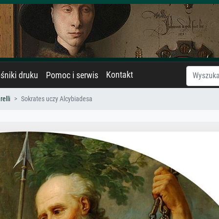
Kontakt
śniki druku
Pomoc i serwis
elli
Sokrates uczy Alcybiadesa