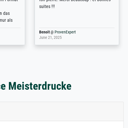
 also with
Erfahrungen weitergeben.
t in that
ded!
Anonym
@
ProvenExpert
May 13, 2026
ce Meisterdrucke