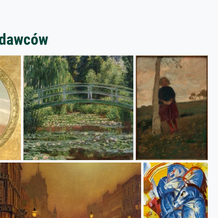
zedawców