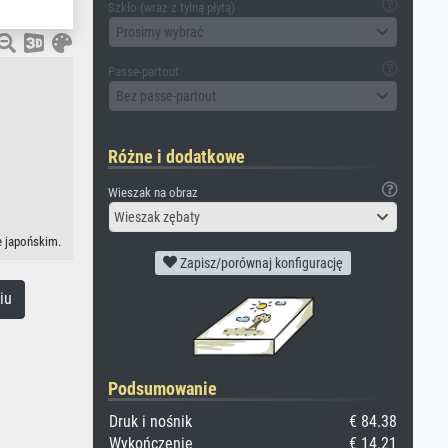
Szkło (wraz z tylną płytą)
Prosimy wybrać
Passe-partout
Bez passe-partout
Różne i dodatkowe
Wieszak na obraz
Wieszak zębaty
e japońskim.
Zapisz/porównaj konfigurację
iu
Podsumowanie
Druk i nośnik
€ 84.38
Wykończenie
€ 14.21