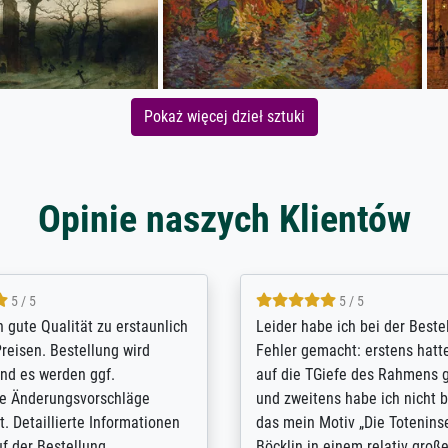
Pokaż więcej dzieł sztuki
Opinie naszych Klientów
5 / 5
5 / 5
/ Highly recommended. The
The team at Meisterdrucke st
 ordering and payment process
meet its clients demands, an
shipping was efficient and
expert advice on how to obtai
self exceeds expectations. I
results for the prints request
n the UK and found the site
client. The company has a va
or a specific print - I am very
repertoire of prints to choose