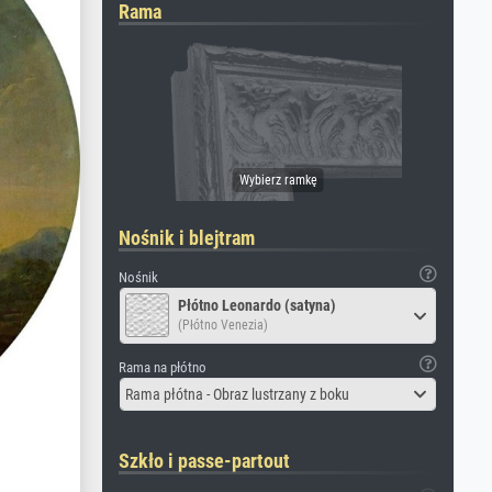
Rama
Nośnik i blejtram
Nośnik
Płótno Leonardo (satyna)
(Płótno Venezia)
Rama na płótno
Rama płótna - Obraz lustrzany z boku
Szkło i passe-partout