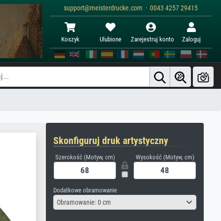
support@meisterdrucke.com · 0043 4257 29415
Koszyk
Ulubione
Zarejestruj konto
Zaloguj
Skonfiguruj druk artystyczny
Szerokość (Motyw, cm)
Wysokość (Motyw, cm)
Dodatkowe obramowanie
Obramowanie: 0 cm