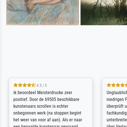
5 / 5
Die Zufriedenheit ist auch nicht dadurch
Excellent 
getrübt, dass das Bild entgegen einer
selection,
angegebenen Lieferanschrift (sollte
were easy, 
eine Überraschung für die normannische
the item it
Ehefrau sein zum Hochzeits- gleichzeitig
am based i
auch Geburtstag sein) doch nach zu
searching f