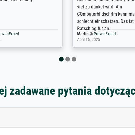
with the service and the
will provide excellent service
regards to prints which are no
repertoire. Highly recommen
nExpert
Anonym
@
ProvenExpert
 2025
April 22, 2026
ej zadawane pytania dotyczą