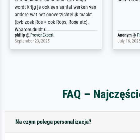
Hause zugestellt wurde.
impressed 
quality.
Jürgen
@
ProvenExpert
SJL
@
Prove
April 22, 2026
December 2,
FAQ – Najczęści
Na czym polega personalizacja?