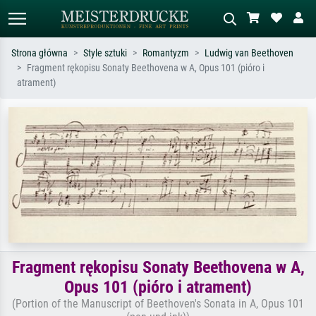
Strona główna
Style sztuki
Romantyzm
Ludwig van Beethoven
Fragment rękopisu Sonaty Beethovena w A, Opus 101 (pióro i
Wyszukiwanie standardowe
Wyszukiwanie obrazów AI
atrament)
Szukaj wg artysty, tytułu lub stylu – np.
Opisz scenę – np. zielona łąka,
Monet, Gwiaździsta noc,
abstrakcja z czerwienią, ciemny olej,
impresjonizm, fala Hokusaia, akt.
stojący akt obok drzewa.
Fragment rękopisu Sonaty Beethovena w A,
Opus 101 (pióro i atrament)
(Portion of the Manuscript of Beethoven's Sonata in A, Opus 101