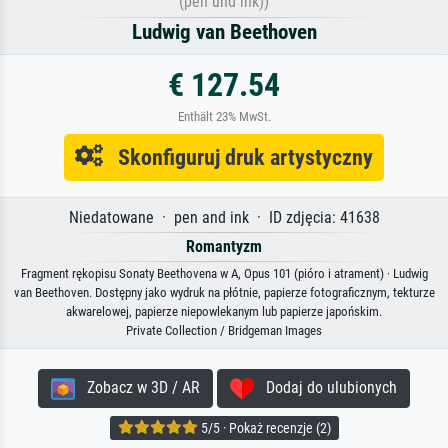
(pen und ink))
Ludwig van Beethoven
€ 127.54
Enthält 23% MwSt.
Skonfiguruj druk artystyczny
Niedatowane · pen and ink · ID zdjęcia: 41638
Romantyzm
Fragment rękopisu Sonaty Beethovena w A, Opus 101 (pióro i atrament) · Ludwig
van Beethoven. Dostępny jako wydruk na płótnie, papierze fotograficznym, tekturze
akwarelowej, papierze niepowlekanym lub papierze japońskim.
Private Collection / Bridgeman Images
Zobacz w 3D / AR
Dodaj do ulubionych
5/5 · Pokaż recenzje (2)