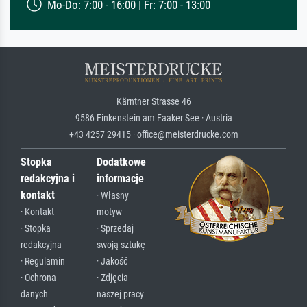
Mo-Do: 7:00 - 16:00 | Fr: 7:00 - 13:00
Kärntner Strasse 46
9586 Finkenstein am Faaker See · Austria
+43 4257 29415 · office@meisterdrucke.com
Stopka
Dodatkowe
redakcyjna i
informacje
kontakt
· Własny
· Kontakt
motyw
· Stopka
· Sprzedaj
redakcyjna
swoją sztukę
· Regulamin
· Jakość
· Ochrona
· Zdjęcia
danych
naszej pracy