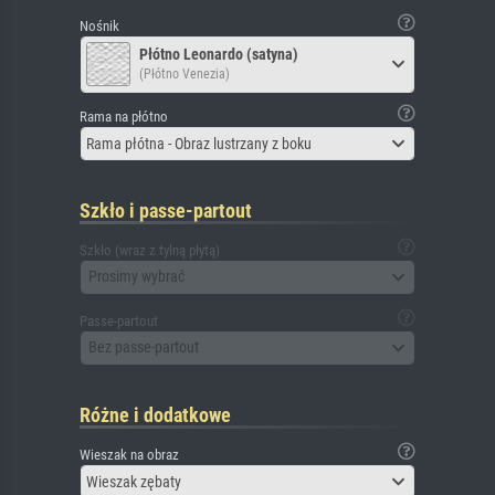
Nośnik
Płótno Leonardo (satyna)
(Płótno Venezia)
Rama na płótno
Rama płótna - Obraz lustrzany z boku
Szkło i passe-partout
Szkło (wraz z tylną płytą)
Prosimy wybrać
Passe-partout
Bez passe-partout
Różne i dodatkowe
Wieszak na obraz
Wieszak zębaty