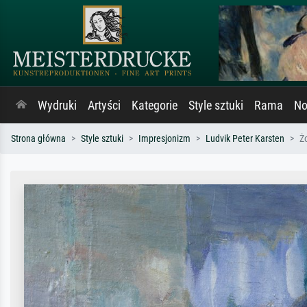
Wydruki
Artyści
Kategorie
Style sztuki
Rama
No
Strona główna
Style sztuki
Impresjonizm
Ludvik Peter Karsten
Ż