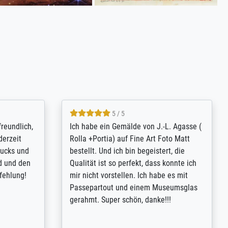
4.8 / 5
tomer
Qualité absolument irréprochable.
inting is
Extraordinaire diversité des thèmes
inguish
abordés et personnalisation des
 my go-to
demandes (recadrage, réajustement des
m now on -
couleurs). Relation clientèle parfaite.
xcellent -
Transport, réception sans aucun
 the work
problème. Merci à toute l'équipe ! Hervé
port