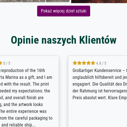
Pokaż więcej dzieł sztuki
Opinie naszych Klientów
5 / 5
5 / 5
t Meisterdrucke strives to
Outstanding quality and cus
lients demands, and provides
support. - the quality of the pr
ice on how to obtain the best
excellent and difficult to dist
 the prints requested by the
from the real thing; it will be
e company has a vast
for high-quality art prints fro
of prints to choose from, and
the quality of the framing is e
e excellent service also with
the customisation options for
prints which are not in that
are broad - the customer sup
. Highly recommended!
colleagues are truly super...