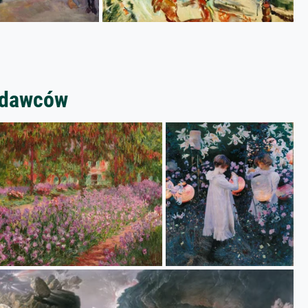
zedawców