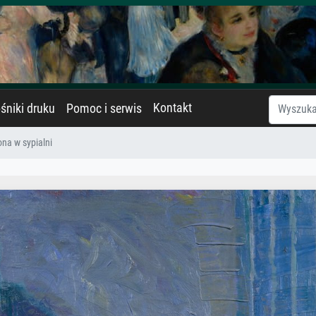
Kontakt
śniki druku
Pomoc i serwis
ona w sypialni