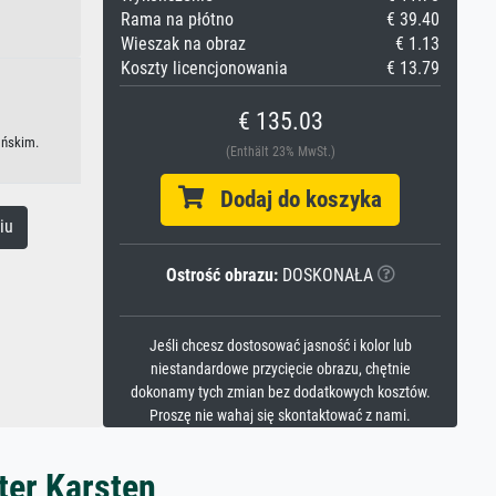
Rama na płótno
€ 39.40
Wieszak na obraz
€ 1.13
Koszty licencjonowania
€ 13.79
€ 135.03
ońskim.
(Enthält 23% MwSt.)
Dodaj do koszyka
iu
Ostrość obrazu:
DOSKONAŁA
Jeśli chcesz dostosować jasność i kolor lub
niestandardowe przycięcie obrazu, chętnie
dokonamy tych zmian bez dodatkowych kosztów.
Proszę nie wahaj się skontaktować z nami.
ter Karsten