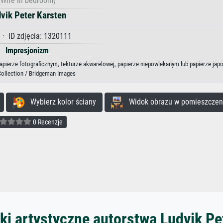
(Wife in bedroom)
vik Peter Karsten
· ID zdjęcia: 1320111
Impresjonizm
 papierze fotograficznym, tekturze akwarelowej, papierze niepowlekanym lub papierze jap
Collection / Bridgeman Images
Wybierz kolor ściany
Widok obrazu w pomieszczen
0 Recenzje
ki artystyczne autorstwa Ludvik Pe