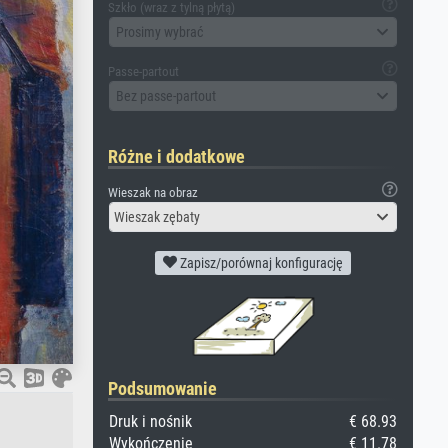
Szkło (wraz z tylną płytą)
Prosimy wybrać
Passe-partout
Bez passe-partout
Różne i dodatkowe
Wieszak na obraz
Wieszak zębaty
Zapisz/porównaj konfigurację
Podsumowanie
Druk i nośnik
€ 68.93
Wykończenie
€ 11.78