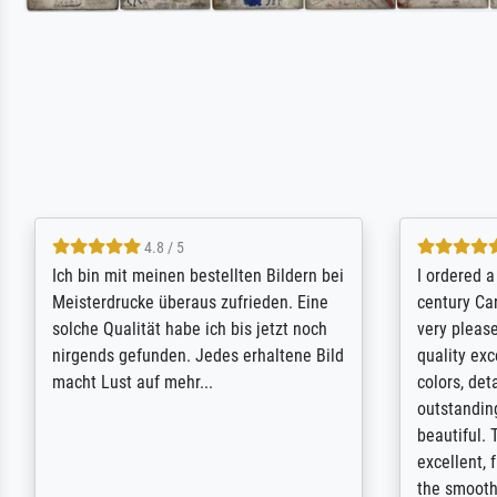
5 / 5
Rundum positive Erfahrung. Die
The team a
Ausführung des Auftrags hat eine Weile
meet its c
gedauert, die angekündigte Lieferzeit
expert adv
wurde aber letztlich sogar etwas
results for
unterschritten. Die Qualität des Papiers
client. Th
und des Drucks (Farben, Details usw.) ist
repertoire 
nicht nur gut, sondern hervorragend.
will provid
Selbst ein Druck ist damit ein Kunstwerk
regards to 
im eigenen Sinne. Definitiv den Pre...
repertoire