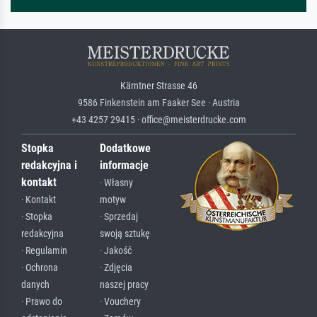
Kärntner Strasse 46
9586 Finkenstein am Faaker See · Austria
+43 4257 29415 · office@meisterdrucke.com
Stopka
Dodatkowe
redakcyjna i
informacje
kontakt
· Własny
· Kontakt
motyw
· Stopka
· Sprzedaj
redakcyjna
swoją sztukę
· Regulamin
· Jakość
· Ochrona
· Zdjęcia
danych
naszej pracy
· Prawo do
· Vouchery