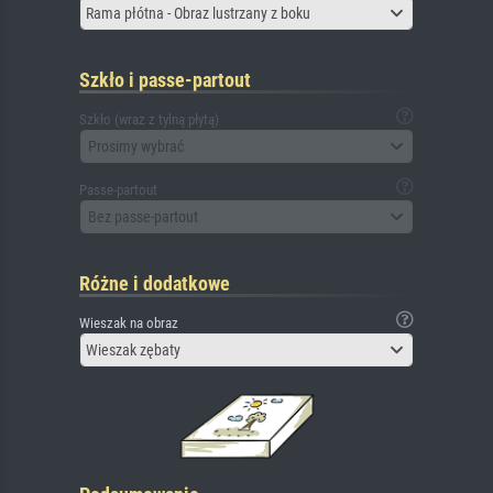
Rama płótna - Obraz lustrzany z boku
Szkło i passe-partout
Szkło (wraz z tylną płytą)
Prosimy wybrać
Passe-partout
Bez passe-partout
Różne i dodatkowe
Wieszak na obraz
Wieszak zębaty