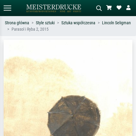
Strona główna
Style sztuki
Sztuka współczesna
Lincoln Seligman
Parasol i Ryba 2, 2015
Wyszukiwanie standardowe
Wyszukiwanie obrazów AI
Szukaj wg artysty, tytułu lub stylu – np.
Opisz scenę – np. zielona łąka,
Monet, Gwiaździsta noc,
abstrakcja z czerwienią, ciemny olej,
impresjonizm, fala Hokusaia, akt.
stojący akt obok drzewa.