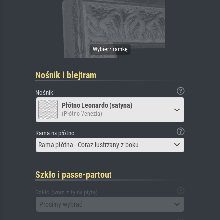
Nośnik i blejtram
Nośnik
Płótno Leonardo (satyna)
(Płótno Venezia)
Rama na płótno
Rama płótna - Obraz lustrzany z boku
Szkło i passe-partout
Szkło (wraz z tylną płytą)
Prosimy wybrać