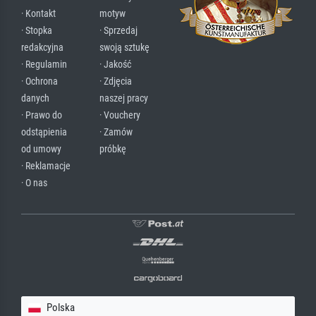
· Kontakt
motyw
· Stopka
· Sprzedaj
redakcyjna
swoją sztukę
· Regulamin
· Jakość
· Ochrona
· Zdjęcia
danych
naszej pracy
· Prawo do
· Vouchery
odstąpienia
· Zamów
od umowy
próbkę
· Reklamacje
· O nas
Polska