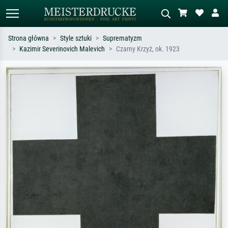
Strona główna
Style sztuki
Suprematyzm
Kazimir Severinovich Malevich
Czarny Krzyż, ok. 1923
Wyszukiwanie standardowe
Wyszukiwanie obrazów AI
Szukaj wg artysty, tytułu lub stylu – np.
Opisz scenę – np. zielona łąka,
Monet, Gwiaździsta noc,
abstrakcja z czerwienią, ciemny olej,
impresjonizm, fala Hokusaia, akt.
stojący akt obok drzewa.