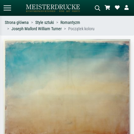
Strona główna
Style sztuki
Romantyzm
Joseph Mallord William Turner
Początek koloru
Wyszukiwanie standardowe
Wyszukiwanie obrazów AI
Szukaj wg artysty, tytułu lub stylu – np.
Opisz scenę – np. zielona łąka,
Monet, Gwiaździsta noc,
abstrakcja z czerwienią, ciemny olej,
impresjonizm, fala Hokusaia, akt.
stojący akt obok drzewa.