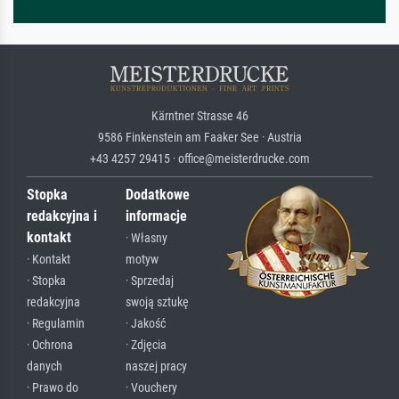
Kärntner Strasse 46
9586 Finkenstein am Faaker See · Austria
+43 4257 29415 · office@meisterdrucke.com
Stopka
Dodatkowe
redakcyjna i
informacje
kontakt
· Własny
· Kontakt
motyw
· Stopka
· Sprzedaj
redakcyjna
swoją sztukę
· Regulamin
· Jakość
· Ochrona
· Zdjęcia
danych
naszej pracy
· Prawo do
· Vouchery