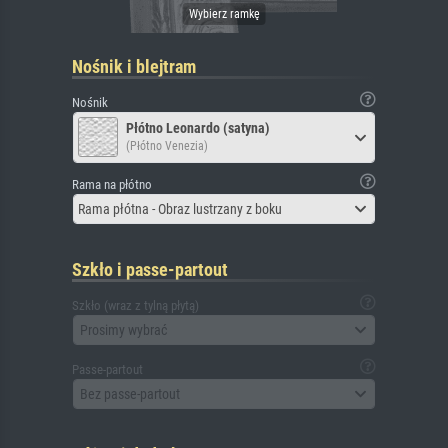
Nośnik i blejtram
Nośnik
Płótno Leonardo (satyna)
(Płótno Venezia)
Rama na płótno
Rama płótna - Obraz lustrzany z boku
Szkło i passe-partout
Szkło (wraz z tylną płytą)
Prosimy wybrać
Passe-partout
Bez passe-partout