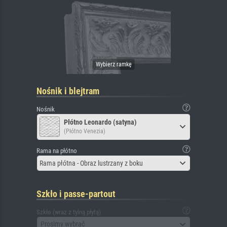
Nośnik i blejtram
Nośnik
Płótno Leonardo (satyna)
(Płótno Venezia)
Rama na płótno
Rama płótna - Obraz lustrzany z boku
Szkło i passe-partout
Szkło (wraz z tylną płytą)
Prosimy wybrać