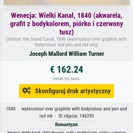
Wenecja: Wielki Kanał, 1840 (akwarela,
grafit z bodykolorem, piórko i czerwony
tusz)
(Venice: the Grand Canal, 1840 (watercolour over graphite with
bodycolour and pen and red ink))
Joseph Mallord William Turner
€ 162.24
Enthält 23% MwSt.
Skonfiguruj druk artystyczny
1840 · watercolour over graphite with bodycolour and pen and
red ink · ID zdjęcia: 146359
Romantyzm
Wenecja: Wielki Kanał, 1840 (akwarela, grafit z bodykolorem, piórko i czerwony