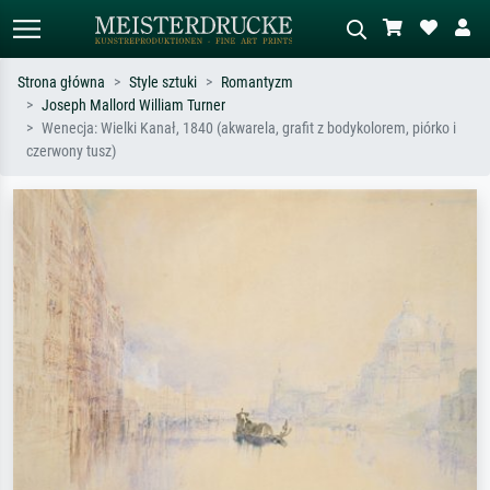
Strona główna
Style sztuki
Romantyzm
Joseph Mallord William Turner
Wyszukiwanie standardowe
Wyszukiwanie obrazów AI
Wenecja: Wielki Kanał, 1840 (akwarela, grafit z bodykolorem, piórko i
czerwony tusz)
Szukaj wg artysty, tytułu lub stylu – np.
Opisz scenę – np. zielona łąka,
Monet, Gwiaździsta noc,
abstrakcja z czerwienią, ciemny olej,
impresjonizm, fala Hokusaia, akt.
stojący akt obok drzewa.