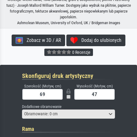
tusz) · Joseph Mallord William Turner. Dostępny jako wydruk na płótnie, papierze
fotograficznym, tekturze akwarelowej, papierze niepowlekanym lub papierze
japońskim.
Ashmolean Museum, University of Oxford, UK / Bridgeman Images
Zobacz w 3D / AR
Dodaj do ulubionych
0 Recenzje
Skonfiguruj druk artystyczny
Szerokość (Motyw, cm)
Wysokość (Motyw, cm)
Dodatkowe obramowanie
Obramowanie: 0 cm
Rama