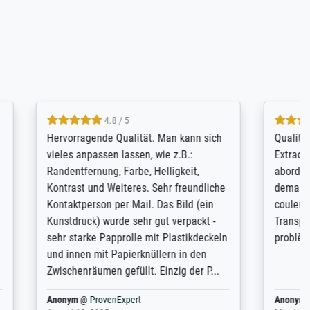
4.8 / 5
kann sich
Qualité absolument irréprochable.
.B.:
Extraordinaire diversité des thèmes
keit,
abordés et personnalisation des
freundliche
demandes (recadrage, réajustement des
ild (ein
couleurs). Relation clientèle parfaite.
rpackt -
Transport, réception sans aucun
stikdeckeln
problème. Merci à toute l'équipe ! Hervé
in den
 der P...
Anonym
@
ProvenExpert