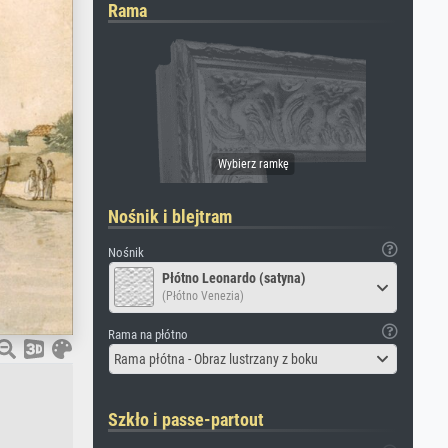
Rama
Nośnik i blejtram
Nośnik
Płótno Leonardo (satyna)
(Płótno Venezia)
Rama na płótno
Rama płótna - Obraz lustrzany z boku
Szkło i passe-partout