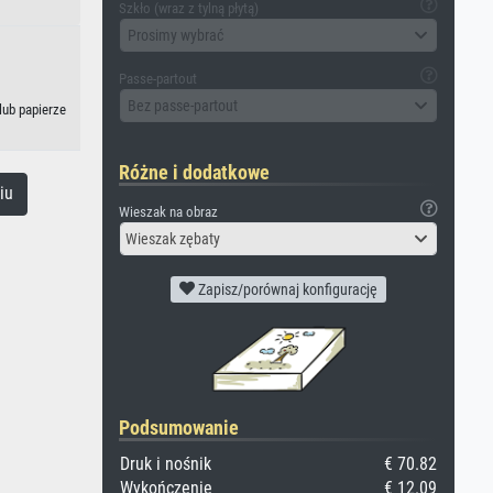
Szkło (wraz z tylną płytą)
Prosimy wybrać
Passe-partout
Bez passe-partout
lub papierze
Różne i dodatkowe
iu
Wieszak na obraz
Wieszak zębaty
Zapisz/porównaj konfigurację
Podsumowanie
Druk i nośnik
€ 70.82
Wykończenie
€ 12.09