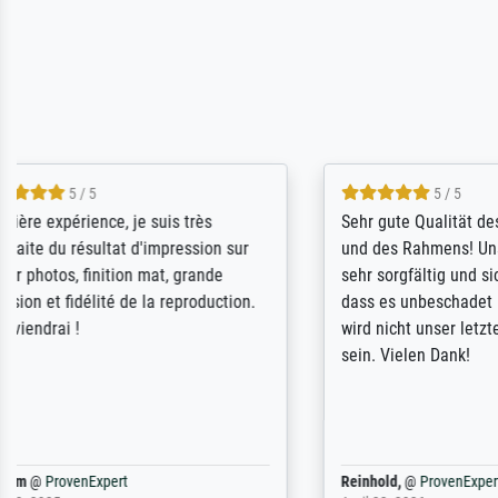
5 / 5
Sehr gute Qualität des Leinwanddrucks
Für ein Er
und des Rahmens! Unser Bild wurde
Feldpost m
sehr sorgfältig und sicher verpackt, so
Weltkrieg b
dass es unbeschadet bei uns ankam. Es
ausdrucksvo
wird nicht unser letzter Meisterdruck
Ihnen gefu
sein. Vielen Dank!
Fotopapier
am Telefon
stabiler Pa
zufrieden 
weiter. Viel
Reinhold,
@
ProvenExpert
Margot
@
Pr