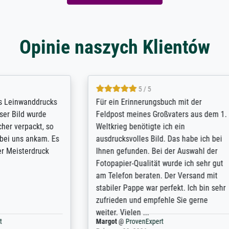
Opinie naszych Klientów
5 / 5
4.8 / 5
innerungsbuch mit der
Hervorragende Qualität. Man 
eines Großvaters aus dem 1.
vieles anpassen lassen, wie z
enötigte ich ein
Randentfernung, Farbe, Hellig
lles Bild. Das habe ich bei
Kontrast und Weiteres. Sehr 
nden. Bei der Auswahl der
Kontaktperson per Mail. Das B
-Qualität wurde ich sehr gut
Kunstdruck) wurde sehr gut ve
 beraten. Der Versand mit
sehr starke Papprolle mit Pla
ppe war perfekt. Ich bin sehr
und innen mit Papierknüllern 
und empfehle Sie gerne
Zwischenräumen gefüllt. Einzig
en ...
ovenExpert
Anonym
@
ProvenExpert