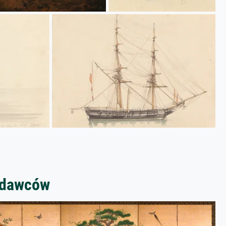
zedawców