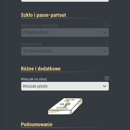
Szkło i passe-partout
Szkło (wraz z tylną płytą)
Prosimy wybrać
Passe-partout
Bez passe-partout
Różne i dodatkowe
Wieszak na obraz
Wieszak zębaty
Podsumowanie