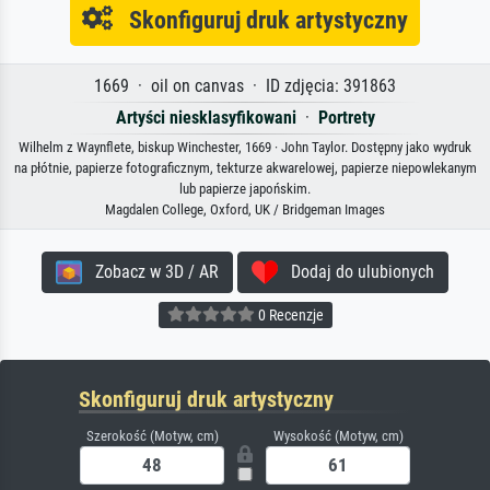
Skonfiguruj druk artystyczny
1669 · oil on canvas · ID zdjęcia: 391863
Artyści niesklasyfikowani
·
Portrety
Wilhelm z Waynflete, biskup Winchester, 1669 · John Taylor. Dostępny jako wydruk
na płótnie, papierze fotograficznym, tekturze akwarelowej, papierze niepowlekanym
lub papierze japońskim.
Magdalen College, Oxford, UK / Bridgeman Images
Zobacz w 3D / AR
Dodaj do ulubionych
0 Recenzje
Skonfiguruj druk artystyczny
Szerokość (Motyw, cm)
Wysokość (Motyw, cm)