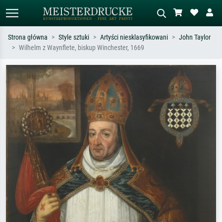
Strona główna
Style sztuki
Artyści niesklasyfikowani
John Taylor
Wilhelm z Waynflete, biskup Winchester, 1669
Wyszukiwanie standardowe
Wyszukiwanie obrazów AI
Szukaj wg artysty, tytułu lub stylu – np.
Opisz scenę – np. zielona łąka,
Monet, Gwiaździsta noc,
abstrakcja z czerwienią, ciemny olej,
impresjonizm, fala Hokusaia, akt.
stojący akt obok drzewa.