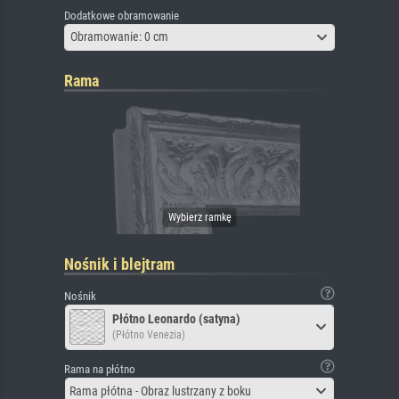
Dodatkowe obramowanie
Obramowanie: 0 cm
Rama
Nośnik i blejtram
Nośnik
Płótno Leonardo (satyna)
(Płótno Venezia)
Rama na płótno
Rama płótna - Obraz lustrzany z boku