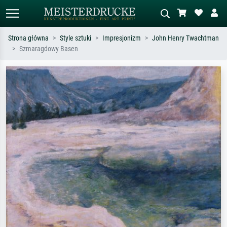
Strona główna
Style sztuki
Impresjonizm
John Henry Twachtman
Szmaragdowy Basen
Wyszukiwanie standardowe
Wyszukiwanie obrazów AI
Szukaj wg artysty, tytułu lub stylu – np.
Opisz scenę – np. zielona łąka,
Monet, Gwiaździsta noc,
abstrakcja z czerwienią, ciemny olej,
impresjonizm, fala Hokusaia, akt.
stojący akt obok drzewa.