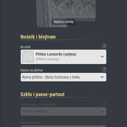
Nośnik i blejtram
Nośnik
Płótno Leonardo (satyna)
(Płótno Venezia)
Rama na płótno
Rama płótna - Obraz lustrzany z boku
Szkło i passe-partout
Szkło (wraz z tylną płytą)
Prosimy wybrać
Passe-partout