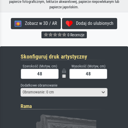
papierze fotograficznym, tekturze akwarelowej, papierze niepowlekanym lub
papierze japońskim.
Zobacz w 3D / AR
Dodaj do ulubionych
0 Recenzje
Skonfiguruj druk artystyczny
Szerokość (Motyw, cm)
Wysokość (Motyw, cm)
Dodatkowe obramowanie
Obramowanie: 0 cm
Rama