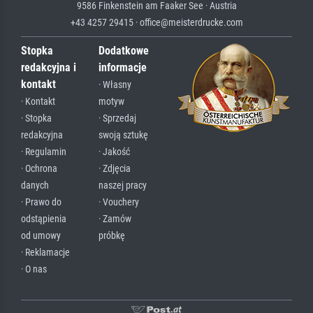
9586 Finkenstein am Faaker See · Austria
+43 4257 29415 · office@meisterdrucke.com
Stopka
Dodatkowe
redakcyjna i
informacje
kontakt
· Własny
· Kontakt
motyw
· Stopka
· Sprzedaj
redakcyjna
swoją sztukę
· Regulamin
· Jakość
· Ochrona
· Zdjęcia
danych
naszej pracy
· Prawo do
· Vouchery
odstąpienia
· Zamów
od umowy
próbkę
· Reklamacje
· O nas