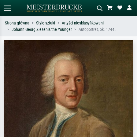
Strona główna
Style sztuki
Artyści niesklasyfikowani
Johann Georg Ziesenis the Younger
Autoportret, ok. 1744 .
Wyszukiwanie standardowe
Wyszukiwanie obrazów AI
Szukaj wg artysty, tytułu lub stylu – np.
Opisz scenę – np. zielona łąka,
Monet, Gwiaździsta noc,
abstrakcja z czerwienią, ciemny olej,
impresjonizm, fala Hokusaia, akt.
stojący akt obok drzewa.