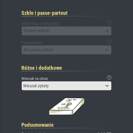
Szkło i passe-partout
Szkło (wraz z tylną płytą)
Prosimy wybrać
Passe-partout
Bez passe-partout
Różne i dodatkowe
Wieszak na obraz
Wieszak zębaty
Podsumowanie