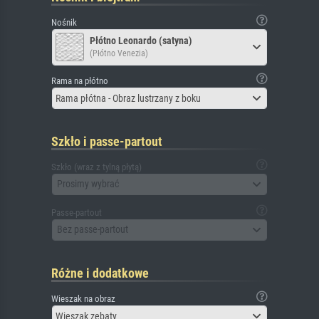
Nośnik
Płótno Leonardo (satyna)
(Płótno Venezia)
Rama na płótno
Rama płótna - Obraz lustrzany z boku
Szkło i passe-partout
Szkło (wraz z tylną płytą)
Prosimy wybrać
Passe-partout
Bez passe-partout
Różne i dodatkowe
Wieszak na obraz
Wieszak zębaty