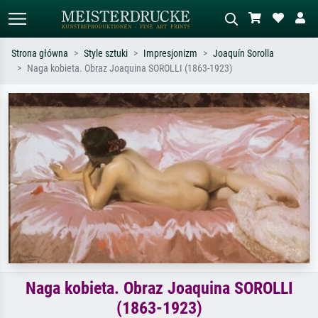
Strona główna
Style sztuki
Impresjonizm
Joaquín Sorolla
Naga kobieta. Obraz Joaquina SOROLLI (1863-1923)
Wyszukiwanie standardowe
Wyszukiwanie obrazów AI
Szukaj wg artysty, tytułu lub stylu – np.
Opisz scenę – np. zielona łąka,
Monet, Gwiaździsta noc,
abstrakcja z czerwienią, ciemny olej,
impresjonizm, fala Hokusaia, akt.
stojący akt obok drzewa.
Naga kobieta. Obraz Joaquina SOROLLI
(1863-1923)