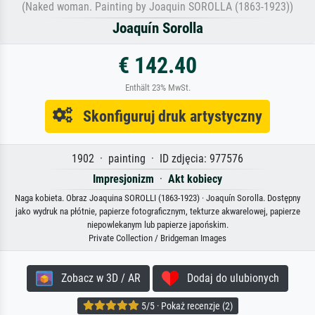
(Naked woman. Painting by Joaquin SOROLLA (1863-1923))
Joaquín Sorolla
€ 142.40
Enthält 23% MwSt.
Skonfiguruj druk artystyczny
1902 · painting · ID zdjęcia: 977576
Impresjonizm
·
Akt kobiecy
Naga kobieta. Obraz Joaquina SOROLLI (1863-1923) · Joaquín Sorolla. Dostępny
jako wydruk na płótnie, papierze fotograficznym, tekturze akwarelowej, papierze
niepowlekanym lub papierze japońskim.
Private Collection / Bridgeman Images
Zobacz w 3D / AR
Dodaj do ulubionych
5/5 · Pokaż recenzje (2)