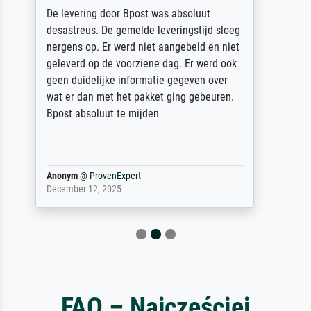
Sehr gute Qualität des Leinwanddrucks und
des Rahmens! Unser Bild wurde sehr
sorgfältig und sicher verpackt, so dass es
unbeschadet bei uns ankam. Es wird nicht
unser letzter Meisterdruck sein. Vielen
Dank!
Reinhold,
@
ProvenExpert
April 22, 2026
FAQ – Najczęściej