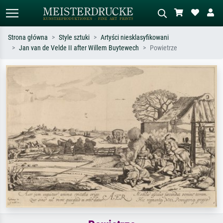
Strona główna
Style sztuki
Artyści niesklasyfikowani
Jan van de Velde II after Willem Buytewech
Powietrze
Wyszukiwanie standardowe
Wyszukiwanie obrazów AI
Szukaj wg artysty, tytułu lub stylu – np.
Opisz scenę – np. zielona łąka,
Monet, Gwiaździsta noc,
abstrakcja z czerwienią, ciemny olej,
impresjonizm, fala Hokusaia, akt.
stojący akt obok drzewa.