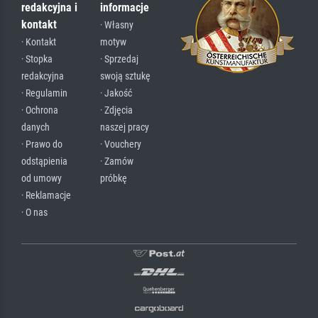
redakcyjna i
informacje
kontakt
· Własny
· Kontakt
motyw
· Stopka
· Sprzedaj
redakcyjna
swoją sztukę
· Regulamin
· Jakość
· Ochrona
· Zdjęcia
danych
naszej pracy
· Prawo do
· Vouchery
odstąpienia
· Zamów
od umowy
próbkę
· Reklamacje
· O nas