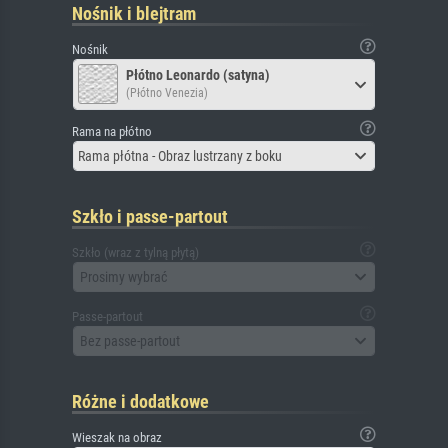
Nośnik i blejtram
Nośnik
Płótno Leonardo (satyna)
(Płótno Venezia)
Rama na płótno
Rama płótna - Obraz lustrzany z boku
Szkło i passe-partout
Szkło (wraz z tylną płytą)
Prosimy wybrać
Passe-partout
Bez passe-partout
Różne i dodatkowe
Wieszak na obraz