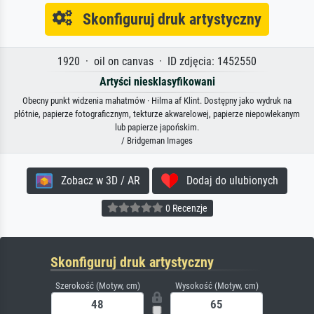
Skonfiguruj druk artystyczny
1920 · oil on canvas · ID zdjęcia: 1452550
Artyści niesklasyfikowani
Obecny punkt widzenia mahatmów · Hilma af Klint. Dostępny jako wydruk na
płótnie, papierze fotograficznym, tekturze akwarelowej, papierze niepowlekanym
lub papierze japońskim.
/ Bridgeman Images
Zobacz w 3D / AR
Dodaj do ulubionych
0 Recenzje
Skonfiguruj druk artystyczny
Szerokość (Motyw, cm)
Wysokość (Motyw, cm)