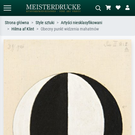
Strona główna
Style sztuki
Artyści niesklasyfikowani
Hilma af Klint
Obecny punkt widzenia mahatmów
Wyszukiwanie standardowe
Wyszukiwanie obrazów AI
Szukaj wg artysty, tytułu lub stylu – np.
Opisz scenę – np. zielona łąka,
Monet, Gwiaździsta noc,
abstrakcja z czerwienią, ciemny olej,
impresjonizm, fala Hokusaia, akt.
stojący akt obok drzewa.