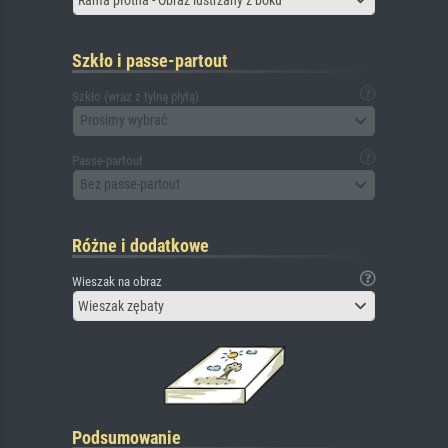
Szkło i passe-partout
Szkło (wraz z tylną płytą)
Prosimy wybrać
Passe-partout
Bez passe-partout
Różne i dodatkowe
Wieszak na obraz
Wieszak zębaty
Podsumowanie