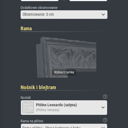
Dodatkowe obramowanie
Obramowanie: 0 cm
Rama
Nośnik i blejtram
Nośnik
Płótno Leonardo (satyna)
(Płótno Venezia)
Rama na płótno
Rama płótna - Obraz lustrzany z boku