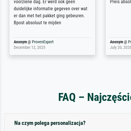
wird nicht unser letzter Meisterdruck
Ihnen gefu
sein. Vielen Dank!
Fotopapier
am Telefon
stabiler Pa
zufrieden 
weiter. Viel
Reinhold,
@
ProvenExpert
Margot
@
Pr
April 22, 2026
February 20,
FAQ – Najczęści
Na czym polega personalizacja?