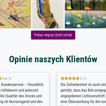
Pokaż więcej dzieł sztuki
Opinie naszych Klientów
5 / 5
4.8 / 5
innerungsbuch mit der
Hervorragende Qualität. Man 
eines Großvaters aus dem 1.
vieles anpassen lassen, wie z
enötigte ich ein
Randentfernung, Farbe, Hellig
lles Bild. Das habe ich bei
Kontrast und Weiteres. Sehr 