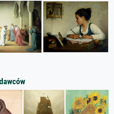
zedawców