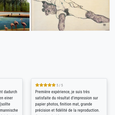
4.8 / 5
kann sich
Qualité absolument irréprochable.
.B.:
Extraordinaire diversité des thèmes
keit,
abordés et personnalisation des
freundliche
demandes (recadrage, réajustement des