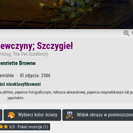
iewczyny; Szczygieł
Writing; The Pet Goldfinch)
enriette Browne
emälde · ID zdjęcia: 2586
ści niesklasyfikowani
a płótnie, papierze fotograficznym, tekturze akwarelowej, papierze niepowlekanym lub p
japońskim.
Wybierz kolor ściany
Widok obrazu w pomieszczen
5/5 · Pokaż recenzje (1)