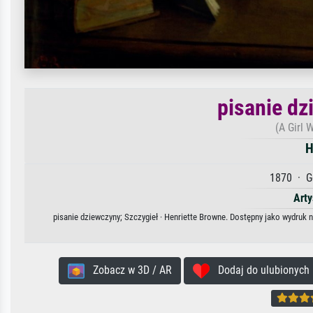
pisanie dz
(A Girl 
H
1870 · G
Arty
pisanie dziewczyny; Szczygieł · Henriette Browne. Dostępny jako wydruk n
Zobacz w 3D / AR
Dodaj do ulubionych