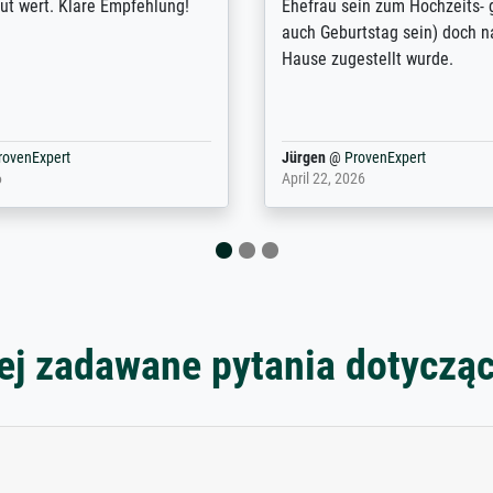
nden. Bei der Auswahl der
Kontaktperson per Mail. Das B
-Qualität wurde ich sehr gut
Kunstdruck) wurde sehr gut ve
 beraten. Der Versand mit
sehr starke Papprolle mit Pla
ppe war perfekt. Ich bin sehr
und innen mit Papierknüllern 
und empfehle Sie gerne
Zwischenräumen gefüllt. Einzig
en ...
ovenExpert
Anonym
@
ProvenExpert
 2026
August 12, 2025
ej zadawane pytania dotyczą