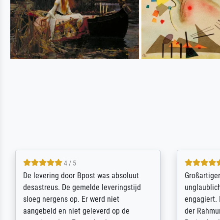
5 / 5
Sehr gute Qualität des Leinwanddrucks
Für ein Er
und des Rahmens! Unser Bild wurde
Feldpost m
sehr sorgfältig und sicher verpackt, so
Weltkrieg b
dass es unbeschadet bei uns ankam. Es
ausdrucksvo