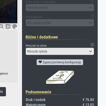
Szkło (wraz z tylną płytą)
Prosimy wybrać
Passe-partout
Bez passe-partout
Różne i dodatkowe
Wieszak na obraz
Wieszak zębaty
Zapisz/porównaj konfigurację
apierze
iu
Podsumowanie
Druk i nośnik
€ 76.84
Wykończenie
€ 13.03