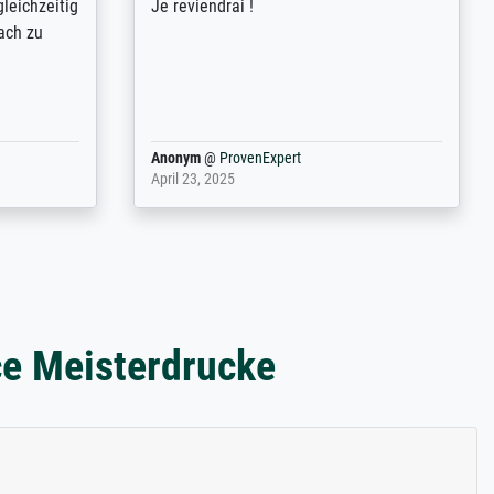
ild (ein
couleurs). Relation clientèle parfaite.
rpackt -
Transport, réception sans aucun
stikdeckeln
problème. Merci à toute l'équipe ! Hervé
in den
 der P...
Anonym
@
ProvenExpert
March 31, 2025
ce Meisterdrucke