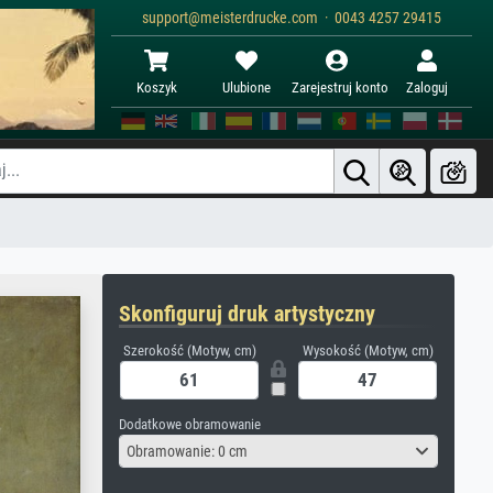
support@meisterdrucke.com · 0043 4257 29415
Koszyk
Ulubione
Zarejestruj konto
Zaloguj
Skonfiguruj druk artystyczny
Szerokość (Motyw, cm)
Wysokość (Motyw, cm)
Dodatkowe obramowanie
Obramowanie: 0 cm