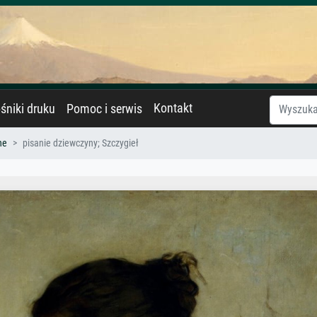
Kontakt
śniki druku
Pomoc i serwis
ne
pisanie dziewczyny; Szczygieł