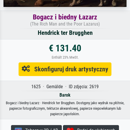
Bogacz i biedny Łazarz
(The Rich Man and the Poor Lazarus)
Hendrick ter Brugghen
€ 131.40
Enthält 23% MwSt.
Skonfiguruj druk artystyczny
1625 · Gemälde · ID zdjęcia: 2619
Barok
Bogacz i biedny Łazarz · Hendrick ter Brugghen. Dostępny jako wydruk na płótnie,
papierze fotograficznym, tekturze akwarelowej, papierze niepowlekanym lub
papierze japońskim.