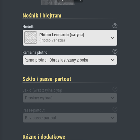
Nośnik i blejtram
Nośnik
Płótno Leonardo (satyna)
(Płótno Venezia)
Rama na płótno
Rama płótna - Obraz lustrzany z boku
Szkło i passe-partout
Szkło (wraz z tylną płytą)
Prosimy wybrać
Passe-partout
Bez passe-partout
Różne i dodatkowe