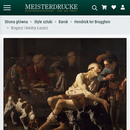
Strona główna
Style sztuki
Barok
Hendrick ter Brugghen
Bogacz i biedny Łazarz
Wyszukiwanie standardowe
Wyszukiwanie obrazów AI
Szukaj wg artysty, tytułu lub stylu – np.
Opisz scenę – np. zielona łąka,
Monet, Gwiaździsta noc,
abstrakcja z czerwienią, ciemny olej,
impresjonizm, fala Hokusaia, akt.
stojący akt obok drzewa.