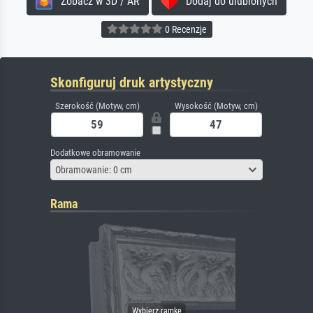
Zobacz w 3D / AR
Dodaj do ulubionych
0 Recenzje
Skonfiguruj druk artystyczny
Szerokość (Motyw, cm)
Wysokość (Motyw, cm)
Dodatkowe obramowanie
Obramowanie: 0 cm
Rama