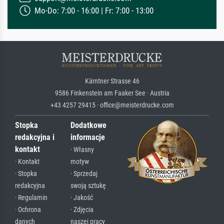
Mo-Do: 7:00 - 16:00 | Fr: 7:00 - 13:00
Kärntner Strasse 46
9586 Finkenstein am Faaker See · Austria
+43 4257 29415 · office@meisterdrucke.com
Stopka
Dodatkowe
redakcyjna i
informacje
kontakt
· Własny
· Kontakt
motyw
· Stopka
· Sprzedaj
redakcyjna
swoją sztukę
· Regulamin
· Jakość
· Ochrona
· Zdjęcia
danych
naszej pracy