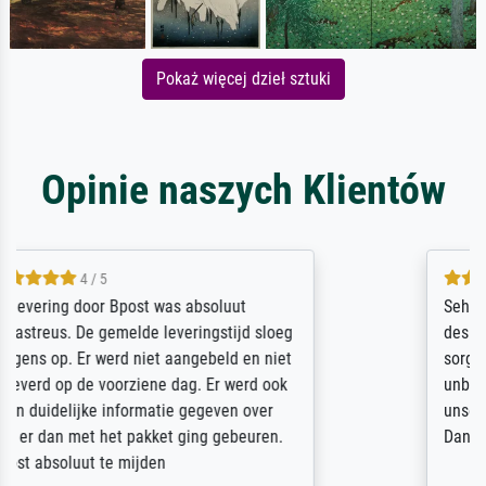
Pokaż więcej dzieł sztuki
Opinie naszych Klientów
5 / 5
Sehr gute Qualität des Leinwanddrucks und
des Rahmens! Unser Bild wurde sehr
sorgfältig und sicher verpackt, so dass es
unbeschadet bei uns ankam. Es wird nicht
unser letzter Meisterdruck sein. Vielen
Dank!