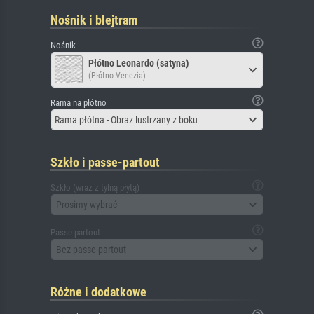
Nośnik i blejtram
Nośnik
Płótno Leonardo (satyna)
(Płótno Venezia)
Rama na płótno
Rama płótna - Obraz lustrzany z boku
Szkło i passe-partout
Szkło (wraz z tylną płytą)
Prosimy wybrać
Passe-partout
Bez passe-partout
Różne i dodatkowe