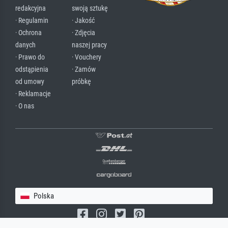
redakcyjna
swoją sztukę
· Regulamin
· Jakość
· Ochrona
· Zdjęcia
danych
naszej pracy
· Prawo do
· Vouchery
odstąpienia
· Zamów
od umowy
próbkę
· Reklamacje
· O nas
Polska