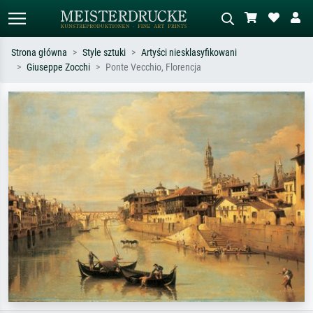
Strona główna
Style sztuki
Artyści niesklasyfikowani
Giuseppe Zocchi
Ponte Vecchio, Florencja
Wyszukiwanie standardowe
Wyszukiwanie obrazów AI
Szukaj wg artysty, tytułu lub stylu – np.
Opisz scenę – np. zielona łąka,
Monet, Gwiaździsta noc,
abstrakcja z czerwienią, ciemny olej,
impresjonizm, fala Hokusaia, akt.
stojący akt obok drzewa.