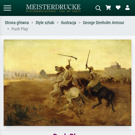
Strona główna
Style sztuki
Ilustracja
George Denholm Armour
Puch Play
Wyszukiwanie standardowe
Wyszukiwanie obrazów AI
Szukaj wg artysty, tytułu lub stylu – np.
Opisz scenę – np. zielona łąka,
Monet, Gwiaździsta noc,
abstrakcja z czerwienią, ciemny olej,
impresjonizm, fala Hokusaia, akt.
stojący akt obok drzewa.