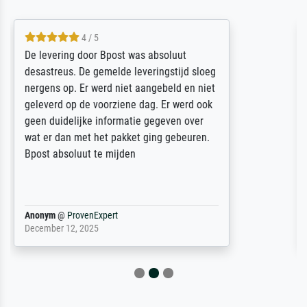
5 / 5
Sehr gute Qualität des Leinwanddrucks und
des Rahmens! Unser Bild wurde sehr
sorgfältig und sicher verpackt, so dass es
unbeschadet bei uns ankam. Es wird nicht
unser letzter Meisterdruck sein. Vielen
Dank!
Reinhold,
@
ProvenExpert
April 22, 2026