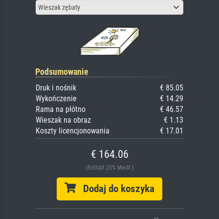
Wieszak zębaty
Podsumowanie
Druk i nośnik
€ 85.05
Wykończenie
€ 14.29
Rama na płótno
€ 46.57
Wieszak na obraz
€ 1.13
Koszty licencjonowania
€ 17.01
€ 164.06
(Enthält 23% MwSt.)
Dodaj do koszyka