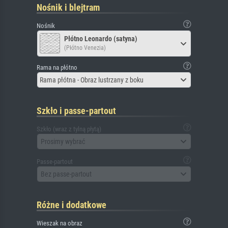
Nośnik i blejtram
Nośnik
Płótno Leonardo (satyna)
(Płótno Venezia)
Rama na płótno
Rama płótna - Obraz lustrzany z boku
Szkło i passe-partout
Szkło (wraz z tylną płytą)
Prosimy wybrać
Passe-partout
Bez passe-partout
Różne i dodatkowe
Wieszak na obraz