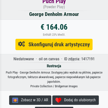
Puch Play
(Powder Play)
George Denholm Armour
€ 164.06
Enthält 23% MwSt.
Skonfiguruj druk artystyczny
Niedatowane · oil on canvas · ID zdjęcia: 1417191
Ilustracja
Puch Play · George Denholm Armour. Dostępny jako wydruk na płótnie, papierze
fotograficznym, tekturze akwarelowej, papierze niepowlekanym lub papierze
japońskim.
Private Collection / Bridgeman Images
Zobacz w 3D / AR
Dodaj do ulubionych