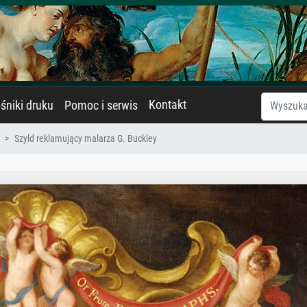
Kontakt
śniki druku
Pomoc i serwis
Szyld reklamujący malarza G. Buckley