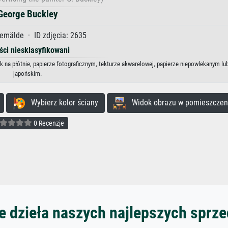
George Buckley
emälde · ID zdjęcia: 2635
ści niesklasyfikowani
k na płótnie, papierze fotograficznym, tekturze akwarelowej, papierze niepowlekanym lu
japońskim.
Wybierz kolor ściany
Widok obrazu w pomieszczen
0 Recenzje
 dzieła naszych najlepszych spr