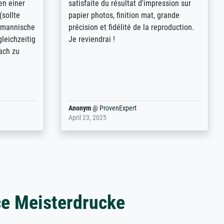
.B.:
Extraordinaire diversité des thèmes
keit,
abordés et personnalisation des
freundliche
demandes (recadrage, réajustement des
ild (ein
couleurs). Relation clientèle parfaite.
rpackt -
Transport, réception sans aucun
stikdeckeln
problème. Merci à toute l'équipe ! Hervé
in den
 der P...
Anonym
@
ProvenExpert
March 31, 2025
ce Meisterdrucke