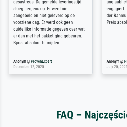
und des Rahmens! Unser Bild wurde
Feldpost m
sehr sorgfältig und sicher verpackt, so
Weltkrieg b
dass es unbeschadet bei uns ankam. Es
ausdrucksvo
wird nicht unser letzter Meisterdruck
Ihnen gefu
sein. Vielen Dank!
Fotopapier
am Telefon
stabiler Pa
zufrieden 
weiter. Viel
Reinhold,
@
ProvenExpert
Margot
@
Pr
April 22, 2026
February 20,
FAQ – Najczęści