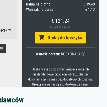
Rama na płótno
€ 39.40
Wieszak na obraz
€ 1.13
€ 121.24
(Enthält 23% MwSt.)
b papierze
Dodaj do koszyka
iu
Ostrość obrazu:
DOSKONAŁA
Jeśli chcesz dostosować jasność i kolor lub
niestandardowe przycięcie obrazu, chętnie
dokonamy tych zmian bez dodatkowych kosztów.
Proszę nie wahaj się skontaktować z nami.
zedawców