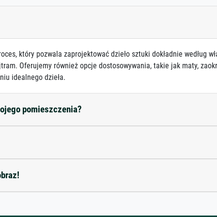
roces, który pozwala zaprojektować dzieło sztuki dokładnie według wł
jtram. Oferujemy również opcje dostosowywania, takie jak maty, zaokr
niu idealnego dzieła.
mojego pomieszczenia?
obraz!