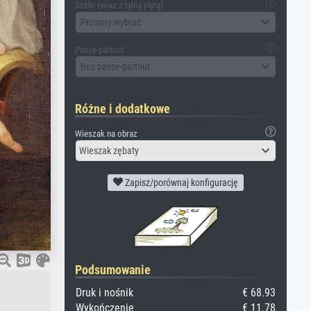
Szkło (wraz z tylną płytą)
Prosimy wybrać
Passe-partout
Bez passe-partout
Różne i dodatkowe
Wieszak na obraz
Wieszak zębaty
Zapisz/porównaj konfigurację
Podsumowanie
Druk i nośnik
€ 68.93
Wykończenie
€ 11.78