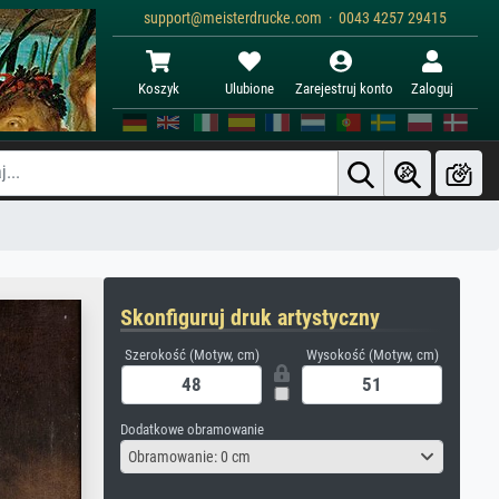
support@meisterdrucke.com · 0043 4257 29415
Koszyk
Ulubione
Zarejestruj konto
Zaloguj
Skonfiguruj druk artystyczny
Szerokość (Motyw, cm)
Wysokość (Motyw, cm)
Dodatkowe obramowanie
Obramowanie: 0 cm