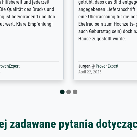
eines Großvaters aus dem 1.
vieles anpassen lassen, wie z
enötigte ich ein
Randentfernung, Farbe, Hellig
lles Bild. Das habe ich bei
Kontrast und Weiteres. Sehr 
nden. Bei der Auswahl der
Kontaktperson per Mail. Das B
-Qualität wurde ich sehr gut
Kunstdruck) wurde sehr gut ve
 beraten. Der Versand mit
sehr starke Papprolle mit Pla
ppe war perfekt. Ich bin sehr
und innen mit Papierknüllern 
und empfehle Sie gerne
Zwischenräumen gefüllt. Einzig
en ...
ovenExpert
Anonym
@
ProvenExpert
 2026
August 12, 2025
ej zadawane pytania dotyczą