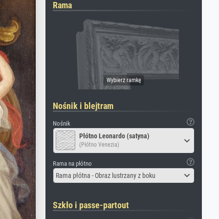
Rama
Nośnik i blejtram
Nośnik
Płótno Leonardo (satyna)
(Płótno Venezia)
Rama na płótno
Rama płótna - Obraz lustrzany z boku
Szkło i passe-partout