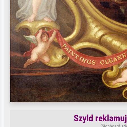
Szyld reklamu
(Signboard adv