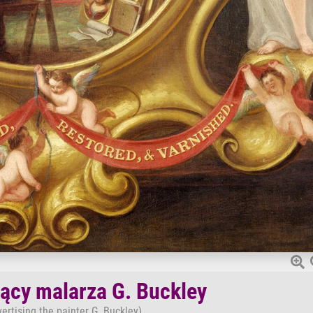
jący malarza G. Buckley
ertising the painter G. Buckley)