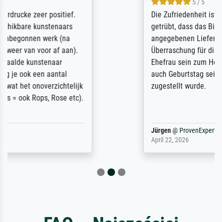
5 / 5
Die Zufriedenheit ist auch nicht dadurch
getrübt, dass das Bild entgegen einer
angegebenen Lieferanschrift (sollte eine
Überraschung für die normannische
Ehefrau sein zum Hochzeits- gleichzeitig
auch Geburtstag sein) doch nach zu Hause
zugestellt wurde.
Jürgen
@
ProvenExpert
April 22, 2026