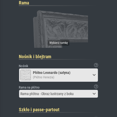
Rama
Nośnik i blejtram
Nośnik
Płótno Leonardo (satyna)
(Płótno Venezia)
Rama na płótno
Rama płótna - Obraz lustrzany z boku
Szkło i passe-partout