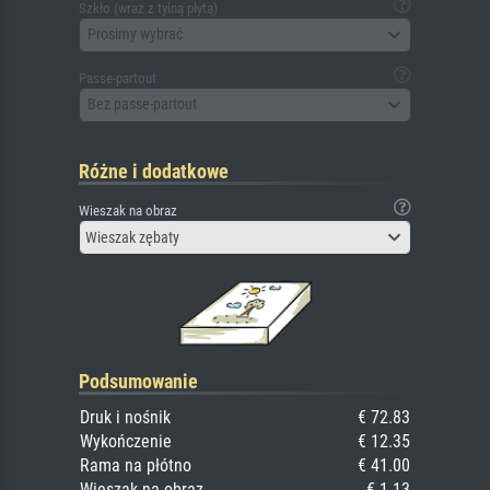
Szkło (wraz z tylną płytą)
Prosimy wybrać
Passe-partout
Bez passe-partout
Różne i dodatkowe
Wieszak na obraz
Wieszak zębaty
Podsumowanie
Druk i nośnik
€ 72.83
Wykończenie
€ 12.35
Rama na płótno
€ 41.00
Wieszak na obraz
€ 1.13