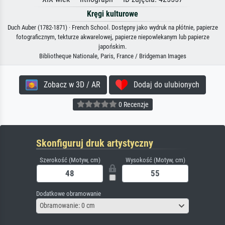
Kręgi kulturowe
Duch Auber (1782-1871) · French School. Dostępny jako wydruk na płótnie, papierze
fotograficznym, tekturze akwarelowej, papierze niepowlekanym lub papierze
japońskim.
Bibliotheque Nationale, Paris, France / Bridgeman Images
Zobacz w 3D / AR
Dodaj do ulubionych
0 Recenzje
Skonfiguruj druk artystyczny
Szerokość (Motyw, cm)
Wysokość (Motyw, cm)
Dodatkowe obramowanie
Obramowanie: 0 cm