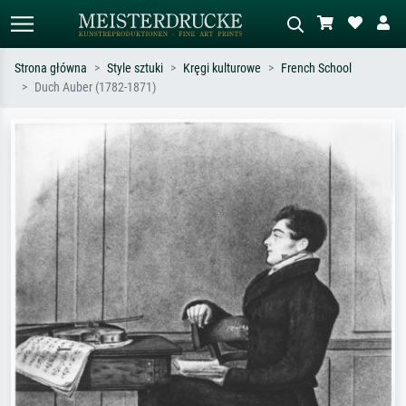
Strona główna
Style sztuki
Kręgi kulturowe
French School
Duch Auber (1782-1871)
Wyszukiwanie standardowe
Wyszukiwanie obrazów AI
Szukaj wg artysty, tytułu lub stylu – np.
Opisz scenę – np. zielona łąka,
Monet, Gwiaździsta noc,
abstrakcja z czerwienią, ciemny olej,
impresjonizm, fala Hokusaia, akt.
stojący akt obok drzewa.