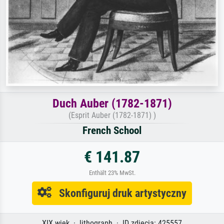
Duch Auber (1782-1871)
(Esprit Auber (1782-1871) )
French School
€ 141.87
Enthält 23% MwSt.
Skonfiguruj druk artystyczny
XIX wiek · lithograph · ID zdjęcia: 425557