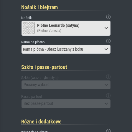
Nośnik i blejtram
Nośnik
Płótno Leonardo (satyna)
(Płótno Venezia)
Rama na płótno
Rama płótna - Obraz lustrzany z boku
Szkło i passe-partout
Szkło (wraz z tylną płytą)
Prosimy wybrać
Passe-partout
Bez passe-partout
Różne i dodatkowe