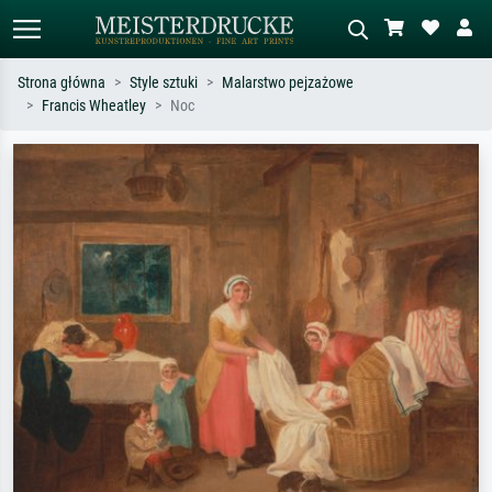
Strona główna
Style sztuki
Malarstwo pejzażowe
Francis Wheatley
Noc
Wyszukiwanie standardowe
Wyszukiwanie obrazów AI
Szukaj wg artysty, tytułu lub stylu – np.
Opisz scenę – np. zielona łąka,
Monet, Gwiaździsta noc,
abstrakcja z czerwienią, ciemny olej,
impresjonizm, fala Hokusaia, akt.
stojący akt obok drzewa.