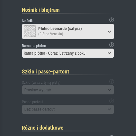
Nośnik i blejtram
Nośnik
Płótno Leonardo (satyna)
(Płótno Venezia)
Rama na płótno
Rama płótna - Obraz lustrzany z boku
Szkło i passe-partout
Szkło (wraz z tylną płytą)
Prosimy wybrać
Passe-partout
Bez passe-partout
Różne i dodatkowe