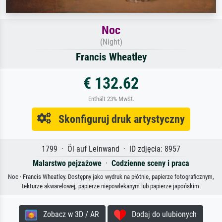
Noc
(Night)
Francis Wheatley
€ 132.62
Enthält 23% MwSt.
Skonfiguruj druk artystyczny
1799 · Öl auf Leinwand · ID zdjęcia: 8957
Malarstwo pejzażowe
·
Codzienne sceny i praca
Noc · Francis Wheatley. Dostępny jako wydruk na płótnie, papierze fotograficznym,
tekturze akwarelowej, papierze niepowlekanym lub papierze japońskim.
Zobacz w 3D / AR
Dodaj do ulubionych