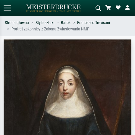
Strona główna
Style sztuki
Barok
Francesco Trevisani
Portret zakonnicy z Zakonu Zwiastowania NMP
Wyszukiwanie standardowe
Wyszukiwanie obrazów AI
Szukaj wg artysty, tytułu lub stylu – np.
Opisz scenę – np. zielona łąka,
Monet, Gwiaździsta noc,
abstrakcja z czerwienią, ciemny olej,
impresjonizm, fala Hokusaia, akt.
stojący akt obok drzewa.