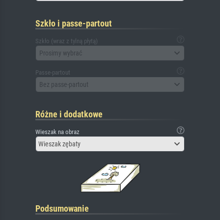
Szkło i passe-partout
Szkło (wraz z tylną płytą)
Prosimy wybrać
Passe-partout
Bez passe-partout
Różne i dodatkowe
Wieszak na obraz
Wieszak zębaty
Podsumowanie