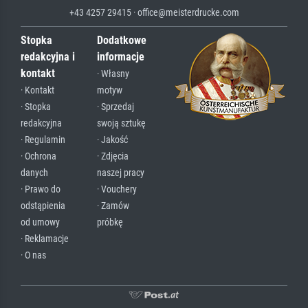
+43 4257 29415 · office@meisterdrucke.com
Stopka
Dodatkowe
redakcyjna i
informacje
kontakt
· Własny
· Kontakt
motyw
· Stopka
· Sprzedaj
redakcyjna
swoją sztukę
· Regulamin
· Jakość
· Ochrona
· Zdjęcia
danych
naszej pracy
· Prawo do
· Vouchery
odstąpienia
· Zamów
od umowy
próbkę
· Reklamacje
· O nas