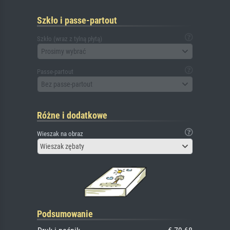
Szkło i passe-partout
Szkło (wraz z tylną płytą)
Prosimy wybrać
Passe-partout
Bez passe-partout
Różne i dodatkowe
Wieszak na obraz
Wieszak zębaty
Podsumowanie