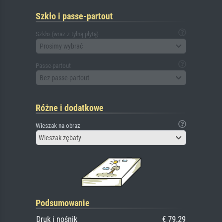
Szkło i passe-partout
Szkło (wraz z tylną płytą)
Prosimy wybrać
Passe-partout
Bez passe-partout
Różne i dodatkowe
Wieszak na obraz
Wieszak zębaty
Podsumowanie
Druk i nośnik
€ 79.29