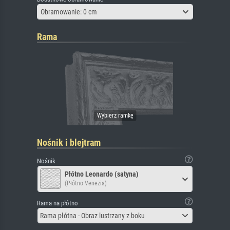
Obramowanie: 0 cm
Rama
Nośnik i blejtram
Nośnik
Płótno Leonardo (satyna)
(Płótno Venezia)
Rama na płótno
Rama płótna - Obraz lustrzany z boku