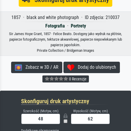
1857 · black and white photograph · ID zdjęcia: 210037
Fotografia
·
Portrety
Sir James Hope Grant, 1857 · Felice Beato. Dostępny jako wydruk na płótnie,
papierze fotograficznym, tekturze akwarelowej, papierze niepowlekanym lub
papierze japońskim.
Private Collection / Bridgeman Images
Zobacz w 3D / AR
Dodaj do ulubionych
0 Recenzje
Skonfiguruj druk artystyczny
Szerokość (Motyw, cm)
Wysokość (Motyw, cm)
Dodatkowe obramowanie