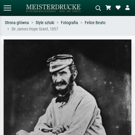
Strona główna
Style sztuki
Fotografia
Felice Beato
Sir James Hope Grant, 1857
Wyszukiwanie standardowe
Wyszukiwanie obrazów AI
Szukaj wg artysty, tytułu lub stylu – np.
Opisz scenę – np. zielona łąka,
Monet, Gwiaździsta noc,
abstrakcja z czerwienią, ciemny olej,
impresjonizm, fala Hokusaia, akt.
stojący akt obok drzewa.