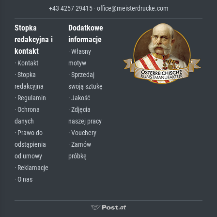
+43 4257 29415 · office@meisterdrucke.com
Stopka
Dodatkowe
redakcyjna i
informacje
kontakt
· Własny
· Kontakt
motyw
· Stopka
· Sprzedaj
redakcyjna
swoją sztukę
· Regulamin
· Jakość
· Ochrona
· Zdjęcia
danych
naszej pracy
· Prawo do
· Vouchery
odstąpienia
· Zamów
od umowy
próbkę
· Reklamacje
· O nas