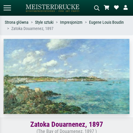
Strona główna
Style sztuki
Impresjonizm
Eugene Louis Boudin
Zatoka Douarnenez, 1897
Wyszukiwanie standardowe
Wyszukiwanie obrazów AI
Szukaj wg artysty, tytułu lub stylu – np.
Opisz scenę – np. zielona łąka,
Monet, Gwiaździsta noc,
abstrakcja z czerwienią, ciemny olej,
impresjonizm, fala Hokusaia, akt.
stojący akt obok drzewa.
Zatoka Douarnenez, 1897
(The Bay of Douarnenez, 1897 )