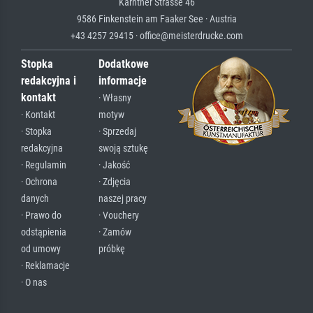
Kärntner Strasse 46
9586 Finkenstein am Faaker See · Austria
+43 4257 29415 · office@meisterdrucke.com
Stopka
Dodatkowe
redakcyjna i
informacje
kontakt
· Własny
· Kontakt
motyw
· Stopka
· Sprzedaj
redakcyjna
swoją sztukę
· Regulamin
· Jakość
· Ochrona
· Zdjęcia
danych
naszej pracy
· Prawo do
· Vouchery
odstąpienia
· Zamów
od umowy
próbkę
· Reklamacje
· O nas