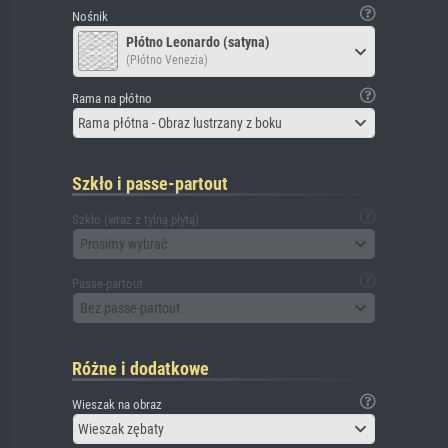
Nośnik
Płótno Leonardo (satyna)
(Płótno Venezia)
Rama na płótno
Rama płótna - Obraz lustrzany z boku
Szkło i passe-partout
Szkło (wraz z tylną płytą)
Prosimy wybrać
Passe-partout
Bez passe-partout
Różne i dodatkowe
Wieszak na obraz
Wieszak zębaty