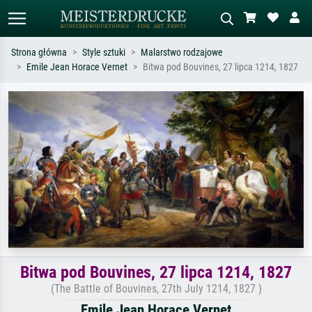
Strona główna
Style sztuki
Malarstwo rodzajowe
Emile Jean Horace Vernet
Bitwa pod Bouvines, 27 lipca 1214, 1827
Wyszukiwanie standardowe
Wyszukiwanie obrazów AI
Szukaj wg artysty, tytułu lub stylu – np.
Opisz scenę – np. zielona łąka,
Monet, Gwiaździsta noc,
abstrakcja z czerwienią, ciemny olej,
impresjonizm, fala Hokusaia, akt.
stojący akt obok drzewa.
Bitwa pod Bouvines, 27 lipca 1214, 1827
(The Battle of Bouvines, 27th July 1214, 1827 )
Emile Jean Horace Vernet