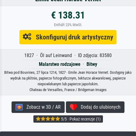
€ 138.31
Enthält 23% MwSt.
Skonfiguruj druk artystyczny
1827 · Öl auf Leinwand · ID zdjęcia: 83580
Malarstwo rodzajowe
·
Bitwy
Bitwa pod Bouvines, 27 lipca 1214, 1827 · Emile Jean Horace Vernet. Dostępny jako
wydruk na płótnie, papierze fotograficznym, tekturze akwarelowej, papierze
niepowlekanym lub papierze japońskim.
Chateau de Versailles, France / Bridgeman Images
Zobacz w 3D / AR
Dodaj do ulubionych
5/5 · Pokaż recenzje (1)