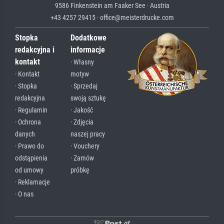
9586 Finkenstein am Faaker See · Austria
+43 4257 29415 · office@meisterdrucke.com
Stopka
Dodatkowe
redakcyjna i
informacje
kontakt
· Własny
· Kontakt
motyw
· Stopka
· Sprzedaj
redakcyjna
swoją sztukę
· Regulamin
· Jakość
· Ochrona
· Zdjęcia
danych
naszej pracy
· Prawo do
· Vouchery
odstąpienia
· Zamów
od umowy
próbkę
· Reklamacje
· O nas