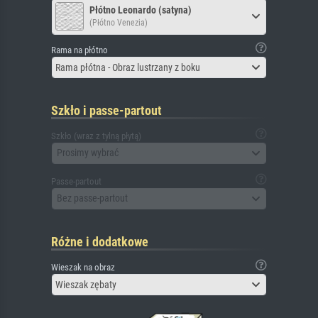
Płótno Leonardo (satyna)
(Płótno Venezia)
Rama na płótno
Rama płótna - Obraz lustrzany z boku
Szkło i passe-partout
Szkło (wraz z tylną płytą)
Prosimy wybrać
Passe-partout
Bez passe-partout
Różne i dodatkowe
Wieszak na obraz
Wieszak zębaty