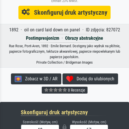
Enthält 23% MwSt.
Skonfiguruj druk artystyczny
1892 · oil on card laid down on panel · ID zdjęcia: 827072
Postimpresjonizm
·
Obrazy abstrakcyjne
Rue Rose, Pont-Aven, 1892 · Emile Bernard. Dostępny jako wydruk na płótnie,
papierze fotograficznym, tekturze akwarelowej, papierze niepowlekanym lub
papierze japońskim.
Private Collection / Bridgeman Images
Zobacz w 3D / AR
Dodaj do ulubionych
0 Recenzje
Skonfiguruj druk artystyczny
Szerokość (Motyw, cm)
Wysokość (Motyw, cm)