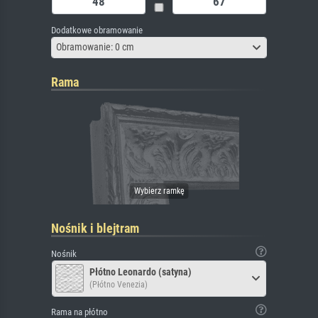
Dodatkowe obramowanie
Obramowanie: 0 cm
Rama
Nośnik i blejtram
Nośnik
Płótno Leonardo (satyna)
(Płótno Venezia)
Rama na płótno