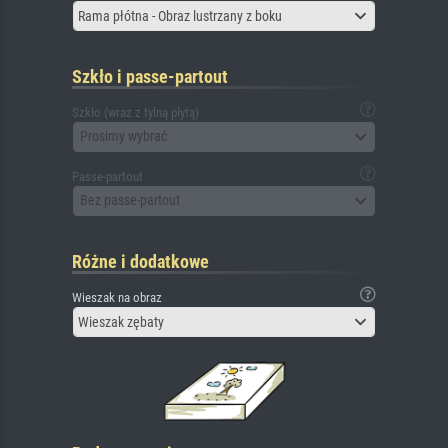
Rama płótna - Obraz lustrzany z boku
Szkło i passe-partout
Szkło (wraz z tylną płytą)
Prosimy wybrać
Passe-partout
Bez passe-partout
Różne i dodatkowe
Wieszak na obraz
Wieszak zębaty