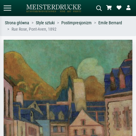
Strona główna
Style sztuki
Postimpresjonizm
Emile Bernard
Rue Rose, Pont-Aven, 1892
Wyszukiwanie standardowe
Wyszukiwanie obrazów AI
Szukaj wg artysty, tytułu lub stylu – np.
Opisz scenę – np. zielona łąka,
Monet, Gwiaździsta noc,
abstrakcja z czerwienią, ciemny olej,
impresjonizm, fala Hokusaia, akt.
stojący akt obok drzewa.