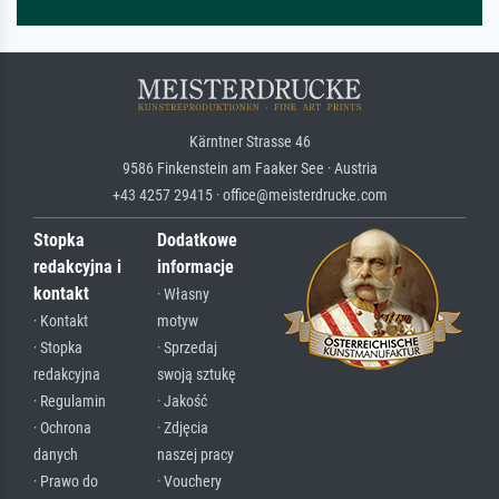
Kärntner Strasse 46
9586 Finkenstein am Faaker See · Austria
+43 4257 29415 · office@meisterdrucke.com
Stopka
Dodatkowe
redakcyjna i
informacje
kontakt
· Własny
· Kontakt
motyw
· Stopka
· Sprzedaj
redakcyjna
swoją sztukę
· Regulamin
· Jakość
· Ochrona
· Zdjęcia
danych
naszej pracy
· Prawo do
· Vouchery