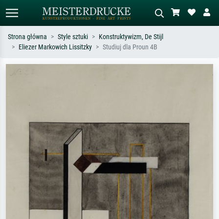
Strona główna
Style sztuki
Konstruktywizm, De Stijl
Eliezer Markowich Lissitzky
Studiuj dla Proun 4B
Wyszukiwanie standardowe
Wyszukiwanie obrazów AI
Szukaj wg artysty, tytułu lub stylu – np.
Opisz scenę – np. zielona łąka,
Monet, Gwiaździsta noc,
abstrakcja z czerwienią, ciemny olej,
impresjonizm, fala Hokusaia, akt.
stojący akt obok drzewa.