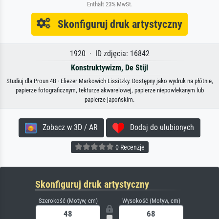
Enthält 23% MwSt.
Skonfiguruj druk artystyczny
1920 · ID zdjęcia: 16842
Konstruktywizm, De Stijl
Studiuj dla Proun 4B · Eliezer Markowich Lissitzky. Dostępny jako wydruk na płótnie,
papierze fotograficznym, tekturze akwarelowej, papierze niepowlekanym lub
papierze japońskim.
Zobacz w 3D / AR
Dodaj do ulubionych
0 Recenzje
Skonfiguruj druk artystyczny
Szerokość (Motyw, cm)
Wysokość (Motyw, cm)