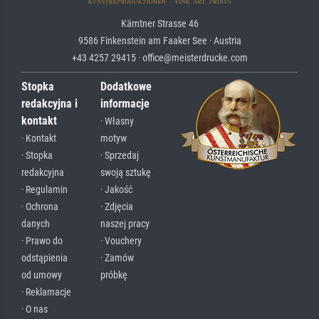
Kärntner Strasse 46
9586 Finkenstein am Faaker See · Austria
+43 4257 29415 · office@meisterdrucke.com
Stopka
Dodatkowe
redakcyjna i
informacje
kontakt
· Własny
· Kontakt
motyw
· Stopka
· Sprzedaj
redakcyjna
swoją sztukę
· Regulamin
· Jakość
· Ochrona
· Zdjęcia
danych
naszej pracy
· Prawo do
· Vouchery
odstąpienia
· Zamów
od umowy
próbkę
· Reklamacje
· O nas