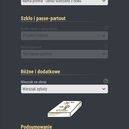
Rama płótna - Obraz lustrzany z boku
Szkło i passe-partout
Szkło (wraz z tylną płytą)
Prosimy wybrać
Passe-partout
Bez passe-partout
Różne i dodatkowe
Wieszak na obraz
Wieszak zębaty
Podsumowanie