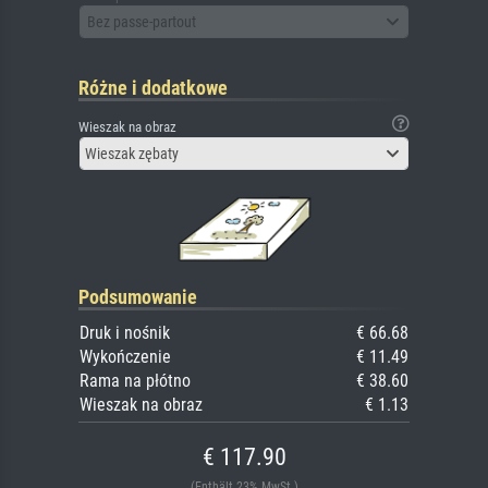
Bez passe-partout
Różne i dodatkowe
Wieszak na obraz
Wieszak zębaty
Podsumowanie
Druk i nośnik
€ 66.68
Wykończenie
€ 11.49
Rama na płótno
€ 38.60
Wieszak na obraz
€ 1.13
€ 117.90
(Enthält 23% MwSt.)