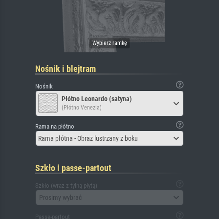
Nośnik i blejtram
Nośnik
Płótno Leonardo (satyna)
(Płótno Venezia)
Rama na płótno
Rama płótna - Obraz lustrzany z boku
Szkło i passe-partout
Szkło (wraz z tylną płytą)
Prosimy wybrać
Passe-partout