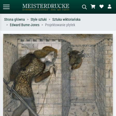
Strona główna
Style sztuki
Sztuka wiktoriańska
Edward Burne-Jones
Projektowanie płytek
Wyszukiwanie standardowe
Wyszukiwanie obrazów AI
Szukaj wg artysty, tytułu lub stylu – np.
Opisz scenę – np. zielona łąka,
Monet, Gwiaździsta noc,
abstrakcja z czerwienią, ciemny olej,
impresjonizm, fala Hokusaia, akt.
stojący akt obok drzewa.