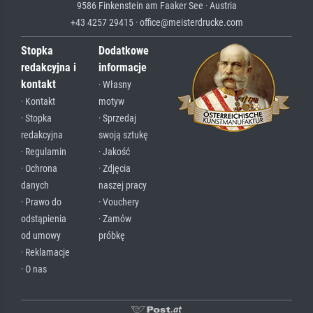
9586 Finkenstein am Faaker See · Austria
+43 4257 29415 · office@meisterdrucke.com
Stopka
Dodatkowe
redakcyjna i
informacje
kontakt
· Własny
· Kontakt
motyw
· Stopka
· Sprzedaj
redakcyjna
swoją sztukę
· Regulamin
· Jakość
· Ochrona
· Zdjęcia
danych
naszej pracy
· Prawo do
· Vouchery
odstąpienia
· Zamów
od umowy
próbkę
· Reklamacje
· O nas