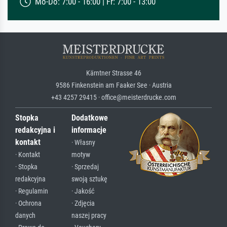
Mo-Do: 7:00 - 16:00 | Fr: 7:00 - 13:00
Kärntner Strasse 46
9586 Finkenstein am Faaker See · Austria
+43 4257 29415 · office@meisterdrucke.com
Stopka
Dodatkowe
redakcyjna i
informacje
kontakt
· Własny
· Kontakt
motyw
· Stopka
· Sprzedaj
redakcyjna
swoją sztukę
· Regulamin
· Jakość
· Ochrona
· Zdjęcia
danych
naszej pracy