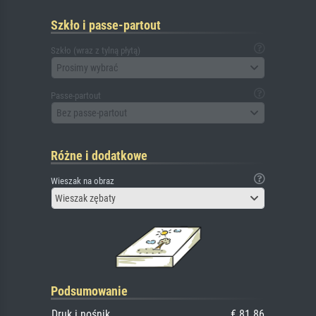
Szkło i passe-partout
Szkło (wraz z tylną płytą)
Prosimy wybrać
Passe-partout
Bez passe-partout
Różne i dodatkowe
Wieszak na obraz
Wieszak zębaty
Podsumowanie
Druk i nośnik
€ 81.86