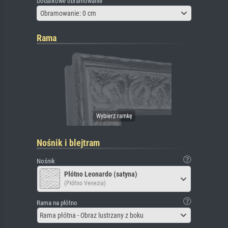
Dodatkowe obramowanie
Obramowanie: 0 cm
Rama
Nośnik i blejtram
Nośnik
Płótno Leonardo (satyna)
(Płótno Venezia)
Rama na płótno
Rama płótna - Obraz lustrzany z boku