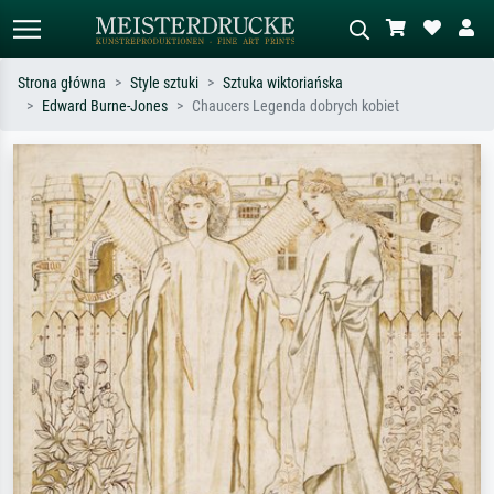
Strona główna
Style sztuki
Sztuka wiktoriańska
Edward Burne-Jones
Chaucers Legenda dobrych kobiet
Wyszukiwanie standardowe
Wyszukiwanie obrazów AI
Szukaj wg artysty, tytułu lub stylu – np.
Opisz scenę – np. zielona łąka,
Monet, Gwiaździsta noc,
abstrakcja z czerwienią, ciemny olej,
impresjonizm, fala Hokusaia, akt.
stojący akt obok drzewa.