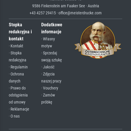
9586 Finkenstein am Faaker See · Austria
+43 4257 29415 · office@meisterdrucke.com
Stopka
Dodatkowe
redakcyjna i
informacje
kontakt
· Własny
· Kontakt
motyw
· Stopka
· Sprzedaj
redakcyjna
swoją sztukę
· Regulamin
· Jakość
· Ochrona
· Zdjęcia
danych
naszej pracy
· Prawo do
· Vouchery
odstąpienia
· Zamów
od umowy
próbkę
· Reklamacje
· O nas