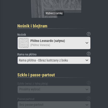
Nośnik i blejtram
Nośnik
Płótno Leonardo (satyna)
(Płótno Venezia)
Rama na płótno
Rama płótna - Obraz lustrzany z boku
Szkło i passe-partout
Szkło (wraz z tylną płytą)
Prosimy wybrać
Passe-partout
Bez passe-partout