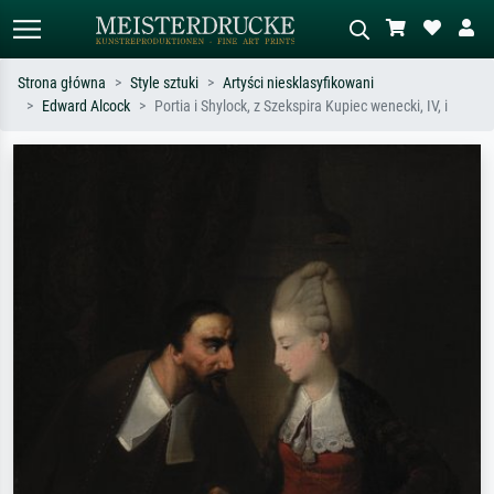
Strona główna
Style sztuki
Artyści niesklasyfikowani
Edward Alcock
Portia i Shylock, z Szekspira Kupiec wenecki, IV, i
Wyszukiwanie standardowe
Wyszukiwanie obrazów AI
Szukaj wg artysty, tytułu lub stylu – np.
Opisz scenę – np. zielona łąka,
Monet, Gwiaździsta noc,
abstrakcja z czerwienią, ciemny olej,
impresjonizm, fala Hokusaia, akt.
stojący akt obok drzewa.