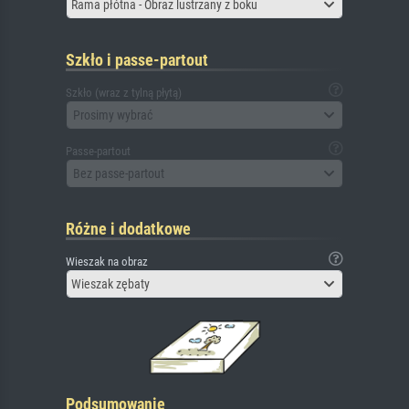
Rama płótna - Obraz lustrzany z boku
Szkło i passe-partout
Szkło (wraz z tylną płytą)
Prosimy wybrać
Passe-partout
Bez passe-partout
Różne i dodatkowe
Wieszak na obraz
Wieszak zębaty
Podsumowanie