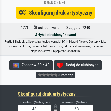
Enthält 23% MwSt.
Skonfiguruj druk artystyczny
1778 · Öl auf Leinwand · ID zdjęcia: 7240
Artyści niesklasyfikowani
Portia i Shylock, z Szekspira Kupiec wenecki, IV, i · Edward Alcock. Dostępny jako
wydruk na płótnie, papierze fotograficznym, tekturze akwarelowej, papierze
niepowlekanym lub papierze japońskim.
Zobacz w 3D / AR
Dodaj do ulubionych
0 Recenzje
Skonfiguruj druk artystyczny
Szerokość (Motyw, cm)
Wysokość (Motyw, cm)