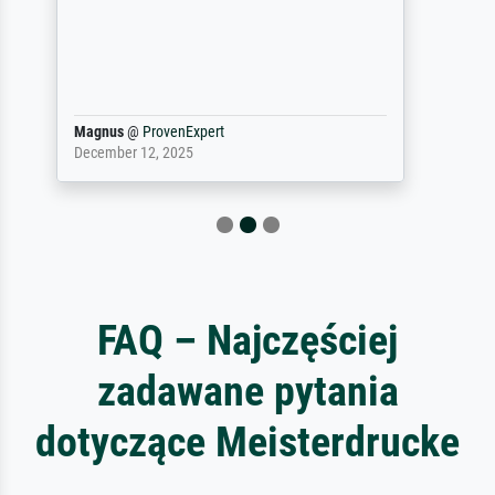
(Farben, Details usw.) ist nicht nur gut,
sondern hervorragend. Selbst ein Druck ist
damit ein Kunstwerk im eigenen Sinne.
Definitiv den Pre...
Dr.
@
ProvenExpert
February 3, 2026
FAQ – Najczęściej
zadawane pytania
dotyczące Meisterdrucke