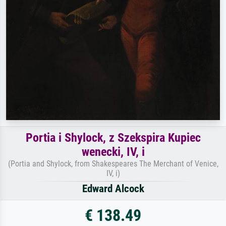
Portia i Shylock, z Szekspira Kupiec
wenecki, IV, i
(Portia and Shylock, from Shakespeares The Merchant of Venice,
IV, i)
Edward Alcock
€ 138.49