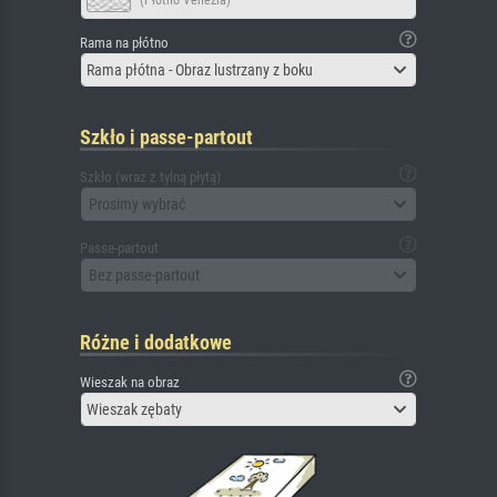
(Płótno Venezia)
Rama na płótno
Rama płótna - Obraz lustrzany z boku
Szkło i passe-partout
Szkło (wraz z tylną płytą)
Prosimy wybrać
Passe-partout
Bez passe-partout
Różne i dodatkowe
Wieszak na obraz
Wieszak zębaty