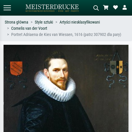
Strona główna
Style sztuki
Artyści niesklasyfikowani
Cornelis van der Voort
Wyszukiwanie standardowe
Wyszukiwanie obrazów AI
Portret Adriaena de Kies van Wiessen, 1616 (patrz 307902 dla pary)
Szukaj wg artysty, tytułu lub stylu – np.
Opisz scenę – np. zielona łąka,
Monet, Gwiaździsta noc,
abstrakcja z czerwienią, ciemny olej,
impresjonizm, fala Hokusaia, akt.
stojący akt obok drzewa.