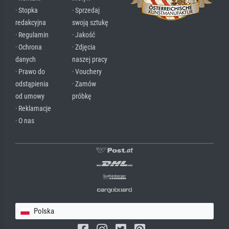
· Stopka
· Sprzedaj
redakcyjna
swoją sztukę
· Regulamin
· Jakość
· Ochrona
· Zdjęcia
danych
naszej pracy
· Prawo do
· Vouchery
odstąpienia
· Zamów
od umowy
próbkę
· Reklamacje
· O nas
Polska