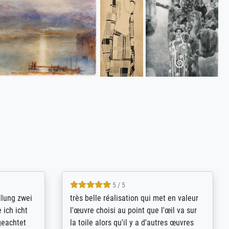
5 / 5
rives to
eine große Auswahl an Bildern und
d provides
deren Reproduktionsmöglichkeiten;
n the best
wurde sehr gut durch die einzelnen