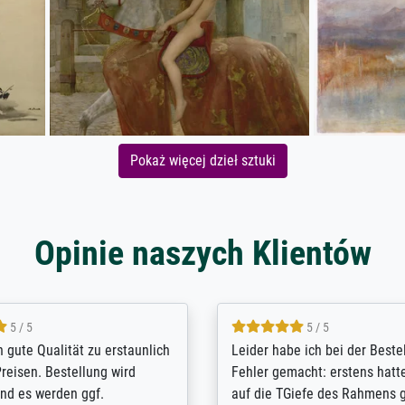
Pokaż więcej dzieł sztuki
Opinie naszych Klientów
5 / 5
5 / 5
/ Highly recommended. The
The team at Meisterdrucke st
 ordering and payment process
meet its clients demands, an
shipping was efficient and
expert advice on how to obtai