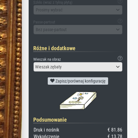
Szkło (wraz z tylną płytą)
Prosimy wybrać
Passe-partout
Bez passe-partout
Różne i dodatkowe
Wieszak na obraz
Wieszak zębaty
Zapisz/porównaj konfigurację
Podsumowanie
Druk i nośnik
€ 81.86
Wykończenie
€ 13.78