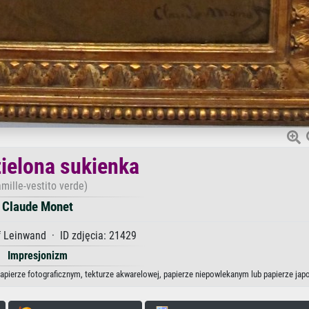
zielona sukienka
amille-vestito verde)
Claude Monet
 Leinwand · ID zdjęcia: 21429
Impresjonizm
papierze fotograficznym, tekturze akwarelowej, papierze niepowlekanym lub papierze jap