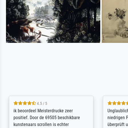
5 / 5
Die Zufriedenheit ist auch nicht dadurch
Excellent 
getrübt, dass das Bild entgegen einer
selection,
angegebenen Lieferanschrift (sollte
were easy, 