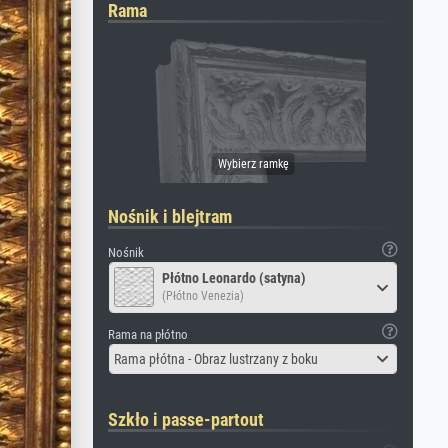
Rama
Nośnik i blejtram
Nośnik
Płótno Leonardo (satyna)
(Płótno Venezia)
Rama na płótno
Rama płótna - Obraz lustrzany z boku
Szkło i passe-partout