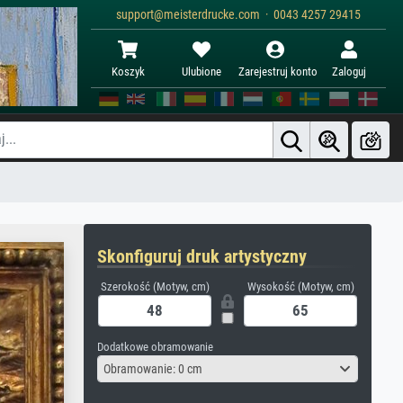
support@meisterdrucke.com · 0043 4257 29415
Koszyk
Ulubione
Zarejestruj konto
Zaloguj
Skonfiguruj druk artystyczny
Szerokość (Motyw, cm)
Wysokość (Motyw, cm)
Dodatkowe obramowanie
Obramowanie: 0 cm