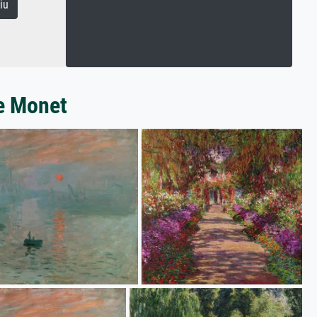
iu
e Monet