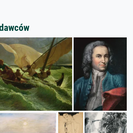
zedawców