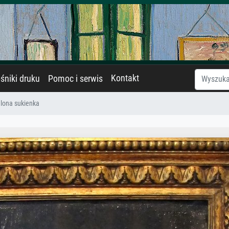
Kontakt
śniki druku
Pomoc i serwis
elona sukienka