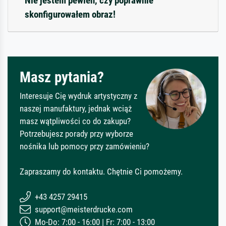
Nie jestem pewien, czy poprawnie
skonfigurowałem obraz!
Masz pytania?
Interesuje Cię wydruk artystyczny z
naszej manufaktury, jednak wciąż
masz wątpliwości co do zakupu?
Potrzebujesz porady przy wyborze
nośnika lub pomocy przy zamówieniu?
Zapraszamy do kontaktu. Chętnie Ci pomożemy.
+43 4257 29415
support@meisterdrucke.com
Mo-Do: 7:00 - 16:00 | Fr: 7:00 - 13:00