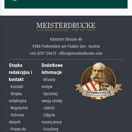
Kärntner Strasse 46
9586 Finkenstein am Faaker See · Austria
+43 4257 29415 · office@meisterdrucke.com
Stopka
Dodatkowe
redakcyjna i
informacje
kontakt
· Własny
· Kontakt
motyw
· Stopka
· Sprzedaj
redakcyjna
swoją sztukę
· Regulamin
· Jakość
· Ochrona
· Zdjęcia
danych
naszej pracy
· Prawo do
· Vouchery