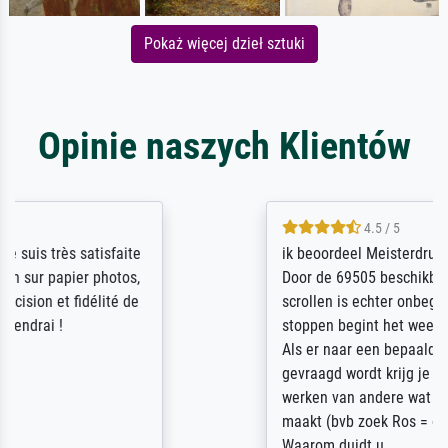
Pokaż więcej dzieł sztuki
Opinie naszych Klientów
4.5 / 5
ik beoordeel Meisterdrucke zeer positief.
Door de 69505 beschikbare kunstenaars
scrollen is echter onbegonnen werk (na
stoppen begint het weer van voor af aan).
Als er naar een bepaalde kunstenaar
gevraagd wordt krijg je ook een aantal
werken van andere wat het onoverzichtelijk
maakt (bvb zoek Ros = ook Rops, Rose etc).
Waarom duidt u ...