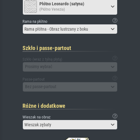
Płótno Leonardo (satyna)
(Płótno Venezia)
Rama na płótno
Rama płótna - Obraz lustrzany z boku
Szkło i passe-partout
Szkło (wraz z tylną płytą)
Prosimy wybrać
Passe-partout
Bez passe-partout
Różne i dodatkowe
Wieszak na obraz
Wieszak zębaty