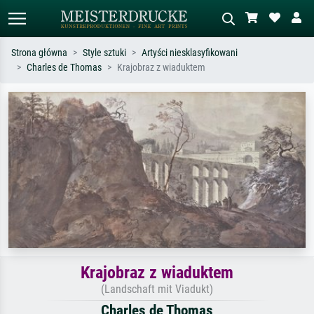
Strona główna
Style sztuki
Artyści niesklasyfikowani
Charles de Thomas
Krajobraz z wiaduktem
Wyszukiwanie standardowe
Wyszukiwanie obrazów AI
Szukaj wg artysty, tytułu lub stylu – np.
Opisz scenę – np. zielona łąka,
Monet, Gwiaździsta noc,
abstrakcja z czerwienią, ciemny olej,
impresjonizm, fala Hokusaia, akt.
stojący akt obok drzewa.
Krajobraz z wiaduktem
(Landschaft mit Viadukt)
Charles de Thomas