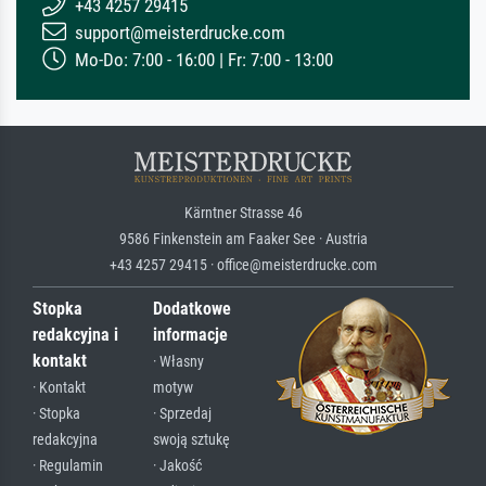
+43 4257 29415
support@meisterdrucke.com
Mo-Do: 7:00 - 16:00 | Fr: 7:00 - 13:00
Kärntner Strasse 46
9586 Finkenstein am Faaker See · Austria
+43 4257 29415 · office@meisterdrucke.com
Stopka
Dodatkowe
redakcyjna i
informacje
kontakt
· Własny
· Kontakt
motyw
· Stopka
· Sprzedaj
redakcyjna
swoją sztukę
· Regulamin
· Jakość