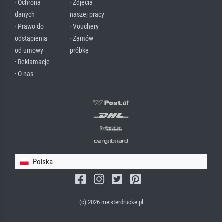
· Ochrona
· Zdjęcia
danych
naszej pracy
· Prawo do
· Vouchery
odstąpienia
· Zamów
od umowy
próbkę
· Reklamacje
· O nas
Polska
(c) 2026 meisterdrucke.pl