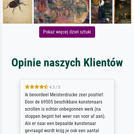
Pokaż więcej dzieł sztuki
Opinie naszych Klientów
5 / 5
Die Zufriedenheit ist auch nicht dadurch
getrübt, dass das Bild entgegen einer
angegebenen Lieferanschrift (sollte eine
Überraschung für die normannische
Ehefrau sein zum Hochzeits- gleichzeitig
auch Geburtstag sein) doch nach zu Hause