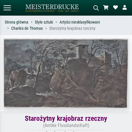
Strona główna
Style sztuki
Artyści niesklasyfikowani
Charles de Thomas
Starożytny krajobraz rzeczny
Wyszukiwanie standardowe
Wyszukiwanie obrazów AI
Szukaj wg artysty, tytułu lub stylu – np.
Opisz scenę – np. zielona łąka,
Monet, Gwiaździsta noc,
abstrakcja z czerwienią, ciemny olej,
impresjonizm, fala Hokusaia, akt.
stojący akt obok drzewa.
Starożytny krajobraz rzeczny
(Antike Flusslandschaft)