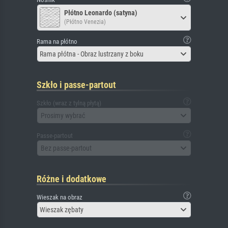
Płótno Leonardo (satyna)
(Płótno Venezia)
Rama na płótno
Rama płótna - Obraz lustrzany z boku
Szkło i passe-partout
Szkło (wraz z tylną płytą)
Prosimy wybrać
Passe-partout
Bez passe-partout
Różne i dodatkowe
Wieszak na obraz
Wieszak zębaty