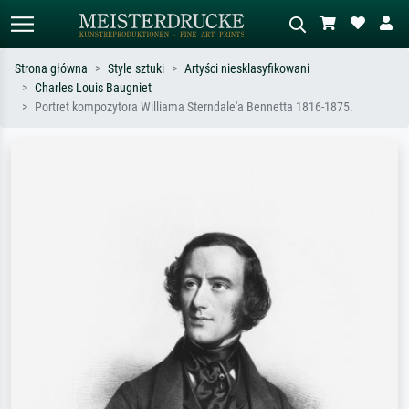
Strona główna
Style sztuki
Artyści niesklasyfikowani
Charles Louis Baugniet
Wyszukiwanie standardowe
Wyszukiwanie obrazów AI
Portret kompozytora Williama Sterndale'a Bennetta 1816-1875.
Szukaj wg artysty, tytułu lub stylu – np.
Opisz scenę – np. zielona łąka,
Monet, Gwiaździsta noc,
abstrakcja z czerwienią, ciemny olej,
impresjonizm, fala Hokusaia, akt.
stojący akt obok drzewa.