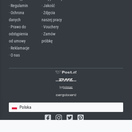
· Regulamin
· Jakość
· Ochrona
· Zdjęcia
danych
naszej pracy
· Prawo do
· Vouchery
odstąpienia
· Zamów
od umowy
próbkę
· Reklamacje
· O nas
Polska
(c) 2026 meisterdrucke.pl