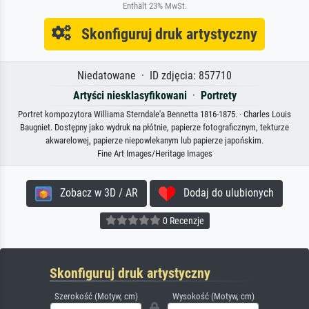
Enthält 23% MwSt.
Skonfiguruj druk artystyczny
Niedatowane · ID zdjęcia: 857710
Artyści niesklasyfikowani
·
Portrety
Portret kompozytora Williama Sterndale'a Bennetta 1816-1875. · Charles Louis
Baugniet. Dostępny jako wydruk na płótnie, papierze fotograficznym, tekturze
akwarelowej, papierze niepowlekanym lub papierze japońskim.
Fine Art Images/Heritage Images
Zobacz w 3D / AR
Dodaj do ulubionych
0 Recenzje
Skonfiguruj druk artystyczny
Szerokość (Motyw, cm)
Wysokość (Motyw, cm)