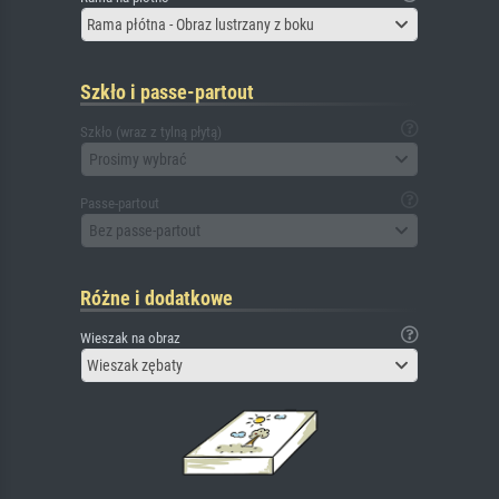
Rama płótna - Obraz lustrzany z boku
Szkło i passe-partout
Szkło (wraz z tylną płytą)
Prosimy wybrać
Passe-partout
Bez passe-partout
Różne i dodatkowe
Wieszak na obraz
Wieszak zębaty