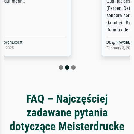
Qualität des Papiers und des Drucks
(Farben, Details usw.) ist nicht nur gut,
sondern hervorragend. Selbst ein Druck ist
damit ein Kunstwerk im eigenen Sinne.
Definitiv den Pre...
Dr.
@
ProvenExpert
February 3, 2026
FAQ – Najczęściej
zadawane pytania
dotyczące Meisterdrucke