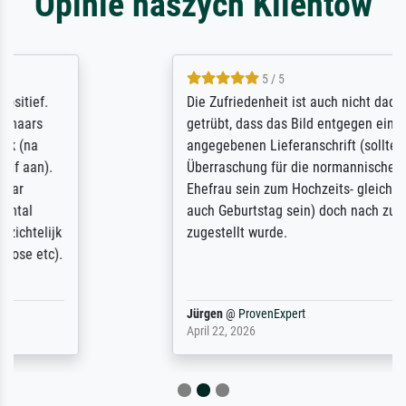
Opinie naszych Klientów
5 / 5
Die Zufriedenheit ist auch nicht dadurch
getrübt, dass das Bild entgegen einer
angegebenen Lieferanschrift (sollte eine
Überraschung für die normannische
Ehefrau sein zum Hochzeits- gleichzeitig
auch Geburtstag sein) doch nach zu Hause
zugestellt wurde.
Jürgen
@
ProvenExpert
April 22, 2026