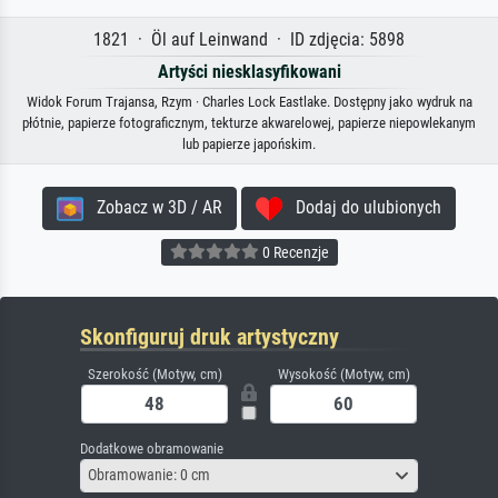
1821 · Öl auf Leinwand · ID zdjęcia: 5898
Artyści niesklasyfikowani
Widok Forum Trajansa, Rzym · Charles Lock Eastlake. Dostępny jako wydruk na
płótnie, papierze fotograficznym, tekturze akwarelowej, papierze niepowlekanym
lub papierze japońskim.
Zobacz w 3D / AR
Dodaj do ulubionych
0 Recenzje
Skonfiguruj druk artystyczny
Szerokość (Motyw, cm)
Wysokość (Motyw, cm)
Dodatkowe obramowanie
Obramowanie: 0 cm