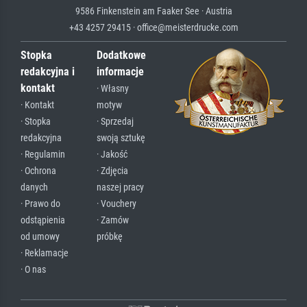
9586 Finkenstein am Faaker See · Austria
+43 4257 29415 · office@meisterdrucke.com
Stopka
Dodatkowe
redakcyjna i
informacje
kontakt
· Własny
· Kontakt
motyw
· Stopka
· Sprzedaj
redakcyjna
swoją sztukę
· Regulamin
· Jakość
· Ochrona
· Zdjęcia
danych
naszej pracy
· Prawo do
· Vouchery
odstąpienia
· Zamów
od umowy
próbkę
· Reklamacje
· O nas