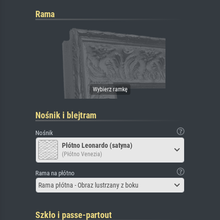
Rama
Nośnik i blejtram
Nośnik
Płótno Leonardo (satyna)
(Płótno Venezia)
Rama na płótno
Rama płótna - Obraz lustrzany z boku
Szkło i passe-partout