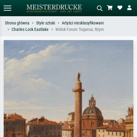
Strona główna
Style sztuki
Artyści niesklasyfikowani
Charles Lock Eastlake
Widok Forum Trajansa, Rzym
Wyszukiwanie standardowe
Wyszukiwanie obrazów AI
Szukaj wg artysty, tytułu lub stylu – np.
Opisz scenę – np. zielona łąka,
Monet, Gwiaździsta noc,
abstrakcja z czerwienią, ciemny olej,
impresjonizm, fala Hokusaia, akt.
stojący akt obok drzewa.