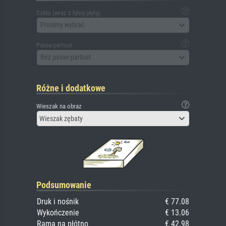
Szkło (wraz z tylną płytą)
Prosimy wybrać
Passe-partout
Bez passe-partout
Różne i dodatkowe
Wieszak na obraz
Wieszak zębaty
Podsumowanie
Druk i nośnik
€ 77.08
Wykończenie
€ 13.06
Rama na płótno
€ 42.98