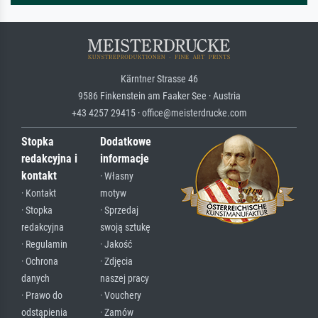
Kärntner Strasse 46
9586 Finkenstein am Faaker See · Austria
+43 4257 29415 · office@meisterdrucke.com
Stopka
Dodatkowe
redakcyjna i
informacje
kontakt
· Własny
· Kontakt
motyw
· Stopka
· Sprzedaj
redakcyjna
swoją sztukę
· Regulamin
· Jakość
· Ochrona
· Zdjęcia
danych
naszej pracy
· Prawo do
· Vouchery
odstąpienia
· Zamów