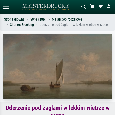
Strona główna
Style sztuki
Malarstwo rodzajowe
Charles Brooking
Uderzenie pod żaglami w lekkim wietrze w rzece
Wyszukiwanie standardowe
Wyszukiwanie obrazów AI
Szukaj wg artysty, tytułu lub stylu – np.
Opisz scenę – np. zielona łąka,
Monet, Gwiaździsta noc,
abstrakcja z czerwienią, ciemny olej,
impresjonizm, fala Hokusaia, akt.
stojący akt obok drzewa.
Uderzenie pod żaglami w lekkim wietrze w