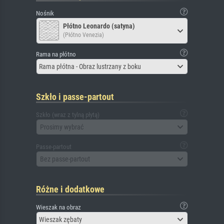
Nośnik
Płótno Leonardo (satyna)
(Płótno Venezia)
Rama na płótno
Rama płótna - Obraz lustrzany z boku
Szkło i passe-partout
Szkło (wraz z tylną płytą)
Prosimy wybrać
Passe-partout
Bez passe-partout
Różne i dodatkowe
Wieszak na obraz
Wieszak zębaty