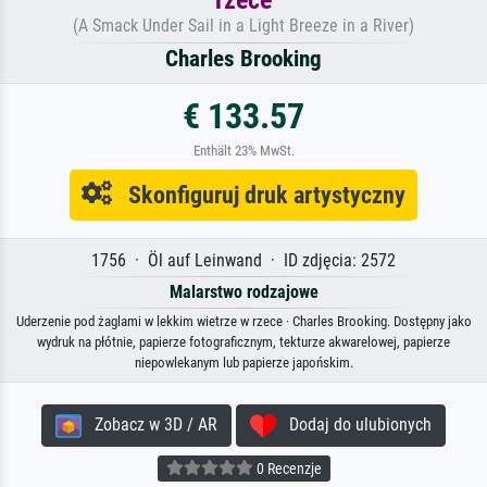
rzece
(A Smack Under Sail in a Light Breeze in a River)
Charles Brooking
€ 133.57
Enthält 23% MwSt.
Skonfiguruj druk artystyczny
1756 · Öl auf Leinwand · ID zdjęcia: 2572
Malarstwo rodzajowe
Uderzenie pod żaglami w lekkim wietrze w rzece · Charles Brooking. Dostępny jako
wydruk na płótnie, papierze fotograficznym, tekturze akwarelowej, papierze
niepowlekanym lub papierze japońskim.
Zobacz w 3D / AR
Dodaj do ulubionych
0 Recenzje