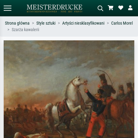
Strona główna
Style sztuki
Artyści niesklasyfikowani
Carlos Morel
Szarża kawalerii
Wyszukiwanie standardowe
Wyszukiwanie obrazów AI
Szukaj wg artysty, tytułu lub stylu – np.
Opisz scenę – np. zielona łąka,
Monet, Gwiaździsta noc,
abstrakcja z czerwienią, ciemny olej,
impresjonizm, fala Hokusaia, akt.
stojący akt obok drzewa.