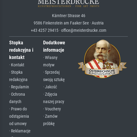
Kärntner Strasse 46
9586 Finkenstein am Faaker See · Austria
+43 4257 29415 · office@meisterdrucke.com
Stopka
Dodatkowe
redakcyjna i
informacje
kontakt
· Własny
· Kontakt
motyw
· Stopka
· Sprzedaj
redakcyjna
swoją sztukę
· Regulamin
· Jakość
· Ochrona
· Zdjęcia
danych
naszej pracy
· Prawo do
· Vouchery
odstąpienia
· Zamów
od umowy
próbkę
· Reklamacje