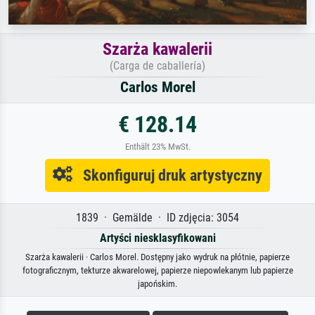
Szarża kawalerii
(Carga de caballería)
Carlos Morel
€ 128.14
Enthält 23% MwSt.
Skonfiguruj druk artystyczny
1839 · Gemälde · ID zdjęcia: 3054
Artyści niesklasyfikowani
Szarża kawalerii · Carlos Morel. Dostępny jako wydruk na płótnie, papierze
fotograficznym, tekturze akwarelowej, papierze niepowlekanym lub papierze
japońskim.