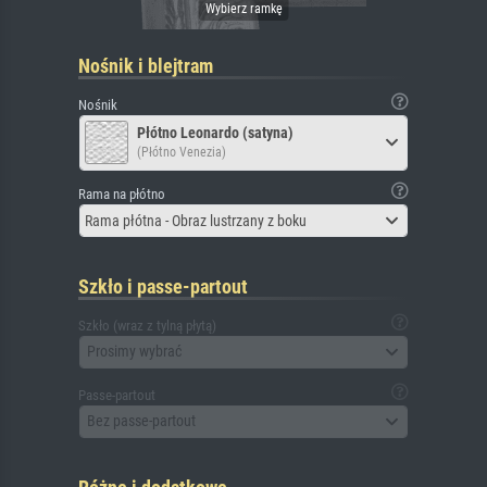
Nośnik i blejtram
Nośnik
Płótno Leonardo (satyna)
(Płótno Venezia)
Rama na płótno
Rama płótna - Obraz lustrzany z boku
Szkło i passe-partout
Szkło (wraz z tylną płytą)
Prosimy wybrać
Passe-partout
Bez passe-partout