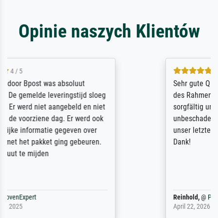
Opinie naszych Klientów
5 / 5
Sehr gute Qualität des Leinwanddrucks und
des Rahmens! Unser Bild wurde sehr
sorgfältig und sicher verpackt, so dass es
unbeschadet bei uns ankam. Es wird nicht
unser letzter Meisterdruck sein. Vielen
Dank!
Reinhold,
@
ProvenExpert
April 22, 2026